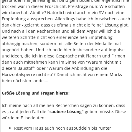
gestanden hat jahrelang auf bindigem Boden, der eigentlich nie
trocken war in dieser Erdschicht. Preisfrage nun: Wie schaffen
wir dauerhaft Abhilfe? Natürlich wird auch mein SV noch eine
Empfehlung aussprechen. Allerdings habe ich inzwischen - auch
dank hier - gelernt, dass es oftmals nicht die "eine" Lösung gibt.
Und nach all den Recherchen und all dem Ärger will ich die
weiteren Schritte nicht von einer einzelnen Empfehlung
abhängig machen, sondern mir alle Seiten der Medaille mal
angehört haben. Und ich hoffe hier insbesondere auf Impulse
und Ideen, die ich in diese Gespräche mit Planern und Firmen
dann auch mitnehmen kann im Sinne von "Warum nicht mit
diesem Baustoff" oder "Warum die Anbindung an die
Horizontalsperre nicht so"? Damit ich nicht von einem Murks
beim nächsten lande....
Größe Lösung und Fragen hierzu:
Ich meine nach all meinen Recherchen sagen zu können, dass
es ja auf jeden Fall die
"saubere Lösung"
geben müsste. Diese
würde m.E. bedeuten:
Rest vom Haus auch noch ausbuddeln bis runter