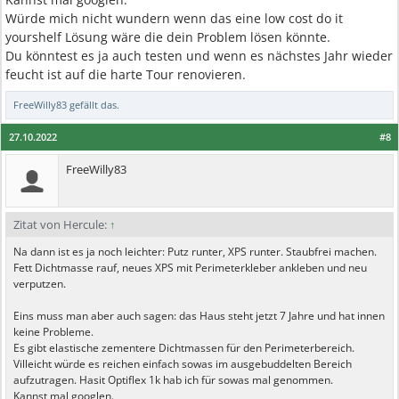
Würde mich nicht wundern wenn das eine low cost do it
yourshelf Lösung wäre die dein Problem lösen könnte.
Du könntest es ja auch testen und wenn es nächstes Jahr wieder
feucht ist auf die harte Tour renovieren.
FreeWilly83
gefällt das.
27.10.2022
#8
FreeWilly83
Zitat von Hercule:
↑
Na dann ist es ja noch leichter: Putz runter, XPS runter. Staubfrei machen.
Fett Dichtmasse rauf, neues XPS mit Perimeterkleber ankleben und neu
verputzen.
Eins muss man aber auch sagen: das Haus steht jetzt 7 Jahre und hat innen
keine Probleme.
Es gibt elastische zementere Dichtmassen für den Perimeterbereich.
Villeicht würde es reichen einfach sowas im ausgebuddelten Bereich
aufzutragen. Hasit Optiflex 1k hab ich für sowas mal genommen.
Kannst mal googlen.