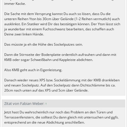
immer Kacke.
Die Sache mit dem Versprung kannst Du auch so lösen, dass Du die
unteren Reihen Yton bis 30cm über Gelände (1-2 Reihen vermutlich) auch
ausklinkst. Ein Statiker wird Dir das bestätigen können. Der Yton lässt sich
ja wunderbar mit einem Fuchsschwanz bearbeiten, das schaffen auch
Deine zwei linken Hände.
Das müsste ja eh die Höhe des Sockelputzes sein.
Dann die Stirnseite der Bodenplatte ordentlich aufrauhen und dann mit
KMB oder sogar Schweißbahn und Kappleiste abdichten.
Also KMB geht auch in Eigenleistung.
Danach wieder neues XPS bzw. Sockeldämmung mit der KMB drankleben
und neuen Sockelputz. Auf den Sockelputz dann Dichtschlämme bis ca.
20cm nach unten auf das XPS und 5cm über Gelände.
Zitat von Fabian Weber:
↑
Jetzt hast Du wahrscheinlich nur noch das Problem an den Türen und
Terrassenfenstern, die solltest Du dann gleich mit untersuchen und ggfs.
entsprechend an die neue Abdichtung anschließen.