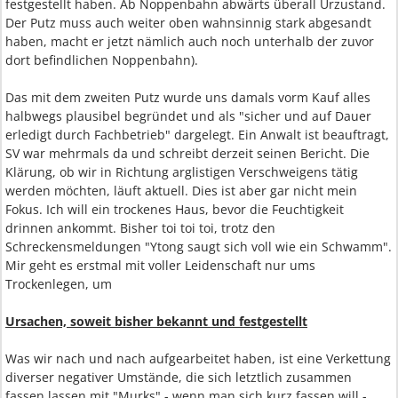
festgestellt haben. Ab Noppenbahn abwärts überall Urzustand.
Der Putz muss auch weiter oben wahnsinnig stark abgesandt
haben, macht er jetzt nämlich auch noch unterhalb der zuvor
dort befindlichen Noppenbahn).
Das mit dem zweiten Putz wurde uns damals vorm Kauf alles
halbwegs plausibel begründet und als "sicher und auf Dauer
erledigt durch Fachbetrieb" dargelegt. Ein Anwalt ist beauftragt,
SV war mehrmals da und schreibt derzeit seinen Bericht. Die
Klärung, ob wir in Richtung arglistigen Verschweigens tätig
werden möchten, läuft aktuell. Dies ist aber gar nicht mein
Fokus. Ich will ein trockenes Haus, bevor die Feuchtigkeit
drinnen ankommt. Bisher toi toi toi, trotz den
Schreckensmeldungen "Ytong saugt sich voll wie ein Schwamm".
Mir geht es erstmal mit voller Leidenschaft nur ums
Trockenlegen, um
Ursachen, soweit bisher bekannt und festgestellt
Was wir nach und nach aufgearbeitet haben, ist eine Verkettung
diverser negativer Umstände, die sich letztlich zusammen
fassen lassen mit "Murks" - wenn man sich kurz fassen will -