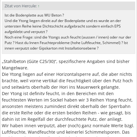
Zitat von Hercule:
↑
Ist die Bodenplatte aus WU Beton ?
Und die Ytong liegen direkt auf der Bodenplatte und es wurde an der
untersten Reihe keine Dichtschicht aufgebracht sondern einfach EPS
aufgeklebt und verputzt ?
Noch eine Frage: sind die Ytongs auch feucht (aussen / innen) oder nur der
Putz ? Hast du Innen Feuchteprobleme (hohe Luftfeuchte, Schimmel) ? Ist
innen verputzt oder Gipskarton mit Installationsebene ?
„Stahlbeton (Güte C25/30)“, spezifischere Angaben sind bisher
Mangelware.
Die Ytong liegen auf einer Horizontalsperre auf, die aber nichts
brachte, weil vorne vertikal die Feuchtigkeit über den Putz hoch
und seitwärts oberhalb der Hori ins Mauerwerk gelangte.
Der Ytong ist definitv feucht, in den Bereichen mit den
feuchtesten Werten im Sockel haben wir 3 Reihen Ytong feucht,
ansonsten meistens zumindest direkt oberhalb der Sperrbahn
die erste Reihe oder die ersten beiden Reihen - wie gesagt, bis
dahin ist im Regelfall der durchfeuchtete Putz, der anliegt.
Wir haben innen verputzt, aber (noch) ganz normale Werte bzgl.
Luftfeuchte, Wandfeuchte und keinerlei Schimmelsporen. Das