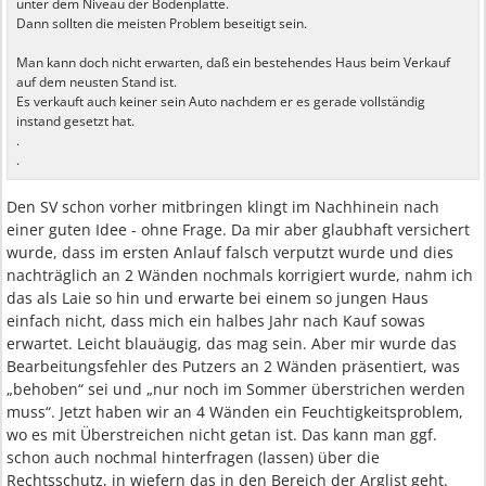
unter dem Niveau der Bodenplatte.
Dann sollten die meisten Problem beseitigt sein.
Man kann doch nicht erwarten, daß ein bestehendes Haus beim Verkauf
auf dem neusten Stand ist.
Es verkauft auch keiner sein Auto nachdem er es gerade vollständig
instand gesetzt hat.
.
.
Den SV schon vorher mitbringen klingt im Nachhinein nach
einer guten Idee - ohne Frage. Da mir aber glaubhaft versichert
wurde, dass im ersten Anlauf falsch verputzt wurde und dies
nachträglich an 2 Wänden nochmals korrigiert wurde, nahm ich
das als Laie so hin und erwarte bei einem so jungen Haus
einfach nicht, dass mich ein halbes Jahr nach Kauf sowas
erwartet. Leicht blauäugig, das mag sein. Aber mir wurde das
Bearbeitungsfehler des Putzers an 2 Wänden präsentiert, was
„behoben“ sei und „nur noch im Sommer überstrichen werden
muss“. Jetzt haben wir an 4 Wänden ein Feuchtigkeitsproblem,
wo es mit Überstreichen nicht getan ist. Das kann man ggf.
schon auch nochmal hinterfragen (lassen) über die
Rechtsschutz, in wiefern das in den Bereich der Arglist geht.