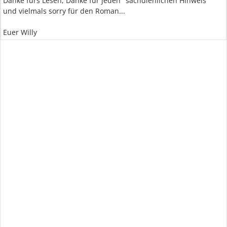
Danke fürs Lesen, Danke für jeden "sachdienlichen Hinweis"
und vielmals sorry für den Roman...
Euer Willy