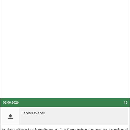
02.06.2026
#2
Fabian Weber
Ja das würde ich bemängeln. Die Regenrinne muss halt nochmal