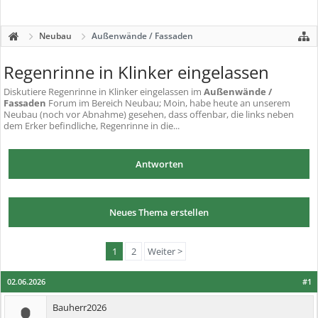
Neubau
Außenwände / Fassaden
Regenrinne in Klinker eingelassen
Diskutiere
Regenrinne in Klinker eingelassen
im
Außenwände /
Fassaden
Forum im Bereich Neubau; Moin, habe heute an unserem
Neubau (noch vor Abnahme) gesehen, dass offenbar, die links neben
dem Erker befindliche, Regenrinne in die...
Antworten
Neues Thema erstellen
1
2
Weiter >
02.06.2026
#1
Bauherr2026