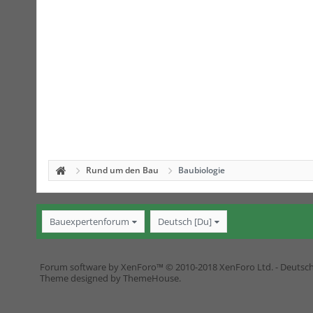
Rund um den Bau
Baubiologie
Bauexpertenforum
Deutsch [Du]
Forum software by XenForo™
© 2010-2018 XenForo Ltd.
-
Deutsc
Theme designed by
ThemeHouse
.