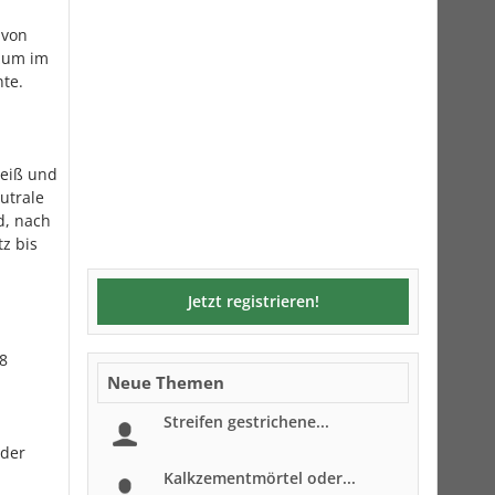
 von
zum im
te.
weiß und
utrale
d, nach
z bis
Jetzt registrieren!
8
Neue Themen
Streifen gestrichene...
 der
Kalkzementmörtel oder...