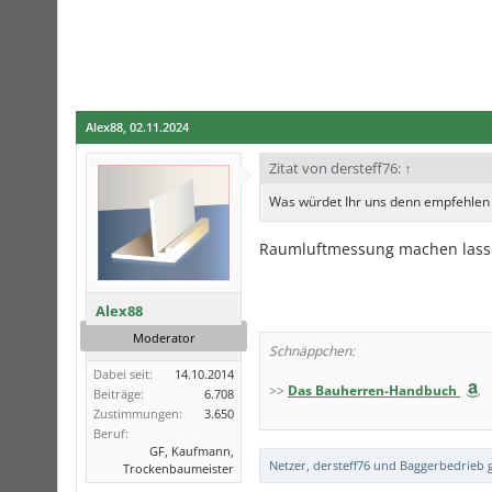
Alex88
,
02.11.2024
Zitat von dersteff76:
↑
Was würdet Ihr uns denn empfehlen
Raumluftmessung machen lasse
Alex88
Moderator
Schnäppchen:
Dabei seit:
14.10.2014
>>
Das Bauherren-Handbuch
Beiträge:
6.708
Zustimmungen:
3.650
Beruf:
GF, Kaufmann,
Netzer
,
dersteff76
und
Baggerbedrieb
g
Trockenbaumeister