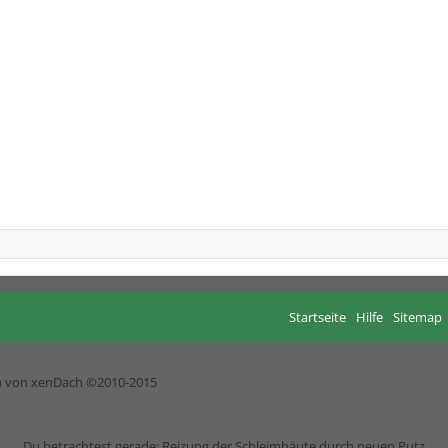
Startseite
Hilfe
Sitemap
h von xenDach
©2010-2015
Du betrachtest gerade: Reizung der Schleimhäute durch neuen Putz