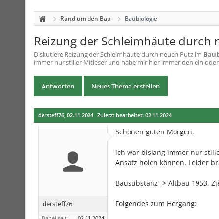
Rund um den Bau
Baubiologie
Reizung der Schleimhäute durch 
Diskutiere
Reizung der Schleimhäute durch neuen Putz
im
Baub
immer nur stiller Mitleser und habe mir hier immer den ein ode
Antworten
Neues Thema erstellen
dersteff76
,
02.11.2024
Zuletzt bearbeitet:
02.11.2024
Schönen guten Morgen,
ich war bislang immer nur stil
Ansatz holen können. Leider br
Bausubstanz -> Altbau 1953, Z
Folgendes zum Hergang:
dersteff76
Dabei seit:
02.11.2024