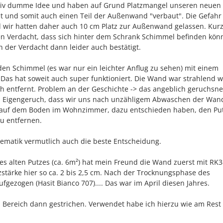
lativ dumme Idee und haben auf Grund Platzmangel unseren neuen
t und somit auch einen Teil der Außenwand "verbaut". Die Gefahr
 wir hatten daher auch 10 cm Platz zur Außenwand gelassen. Kur
en Verdacht, dass sich hinter dem Schrank Schimmel befinden könn
 der Verdacht dann leider auch bestätigt.
 den Schimmel (es war nur ein leichter Anflug zu sehen) mit einem
Das hat soweit auch super funktioniert. Die Wand war strahlend 
h entfernt. Problem an der Geschichte -> das angeblich geruchsne
ken Eigengeruch, dass wir uns nach unzähligem Abwaschen der Wan
 auf dem Boden im Wohnzimmer, dazu entschieden haben, den Put
u entfernen.
ematik vermutlich auch die beste Entscheidung.
s alten Putzes (ca. 6m²) hat mein Freund die Wand zuerst mit RK3
zstärke hier so ca. 2 bis 2,5 cm. Nach der Trocknungsphase des
gezogen (Hasit Bianco 707).... Das war im April diesen Jahres.
 Bereich dann gestrichen. Verwendet habe ich hierzu wie am Rest