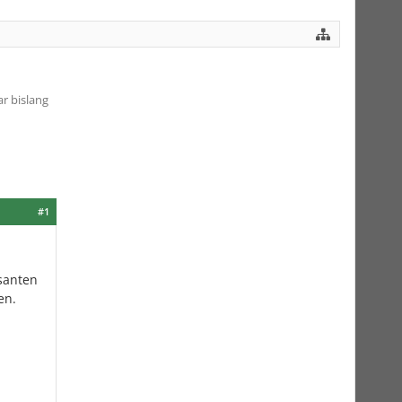
r bislang
#1
ssanten
en.