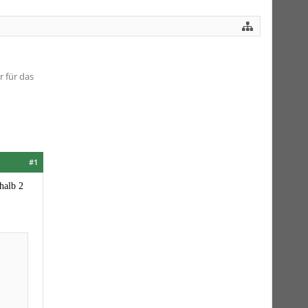
 für das
#1
halb 2