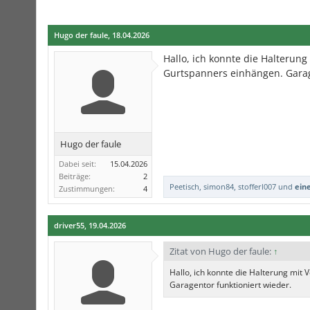
Hugo der faule
,
18.04.2026
Hallo, ich konnte die Halterung
Gurtspanners einhängen. Garag
Hugo der faule
Dabei seit:
15.04.2026
Beiträge:
2
Peetisch
,
simon84
,
stofferl007
und
ein
Zustimmungen:
4
driver55
,
19.04.2026
Zitat von Hugo der faule:
↑
Hallo, ich konnte die Halterung mit
Garagentor funktioniert wieder.