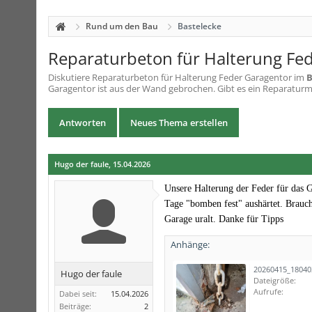
Rund um den Bau
Bastelecke
Reparaturbeton für Halterung Fe
Diskutiere
Reparaturbeton für Halterung Feder Garagentor
im
B
Garagentor ist aus der Wand gebrochen. Gibt es ein Reparaturmat
Antworten
Neues Thema erstellen
Hugo der faule
,
15.04.2026
Unsere Halterung der Feder für das G
Tage "bomben fest" aushärtet. Brauch
Garage uralt. Danke für Tipps
Anhänge:
20260415_18040
Hugo der faule
Dateigröße:
Aufrufe:
Dabei seit:
15.04.2026
Beiträge:
2