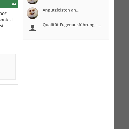
#4
Anputzleisten an...
0€ ...
önntest
Qualität Fugenausführung –...
st.