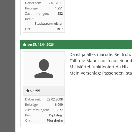
Dabei seit:
12.01.2011
Beiträge:
1.251
Zustimmungen:
532
Beruf:
Stuckateurmeister
Ort:
RLP
driver55
,
15.04.2026
Da ist ja alles marode. Sei froh
Fällt die Mauer auch auseinand
Mit Mörtel funktioniert da Nix.
Mein Vorschlag: Passenden, st
driver55
Dabei seit:
22.02.2008
Beiträge:
6.999
Zustimmungen:
1.877
Beruf:
Dipl.-Ing.
Ort:
Pforzheim