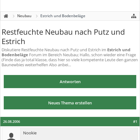
Neubau
Estrich und Bodenbeläge
Restfeuchte Neubau nach Putz und
Estrich
Diskutiere
Restfeuchte Neubau nach Putz und Estrich
im
Estrich und
Bodenbeläge
Forum im Bereich Neubau; Hallo, schon wieder eine Frage
(Finde das ja total klasse, dass hier so viele kompetente Leute den ganzen
Baunewbies weiterhelfen Also anbei...
Antworten
Neues Thema erstellen
26.08.2006
#1
Nookie