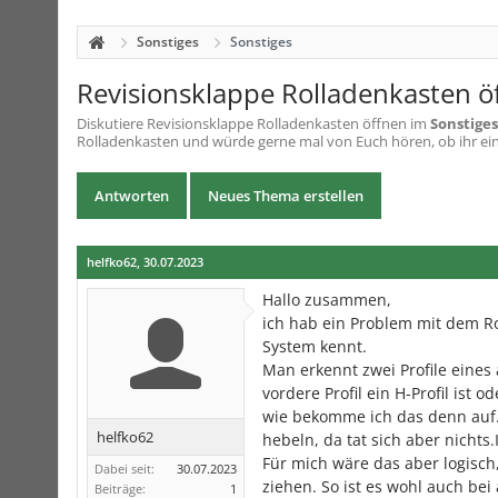
Sonstiges
Sonstiges
Revisionsklappe Rolladenkasten ö
Diskutiere
Revisionsklappe Rolladenkasten öffnen
im
Sonstiges
Rolladenkasten und würde gerne mal von Euch hören, ob ihr ein
Antworten
Neues Thema erstellen
helfko62
,
30.07.2023
Hallo zusammen,
ich hab ein Problem mit dem R
System kennt.
Man erkennt zwei Profile eines
vordere Profil ein H-Profil ist o
wie bekomme ich das denn auf.
helfko62
hebeln, da tat sich aber nichts.
Für mich wäre das aber logisc
Dabei seit:
30.07.2023
ziehen. So ist es wohl auch bei
Beiträge:
1