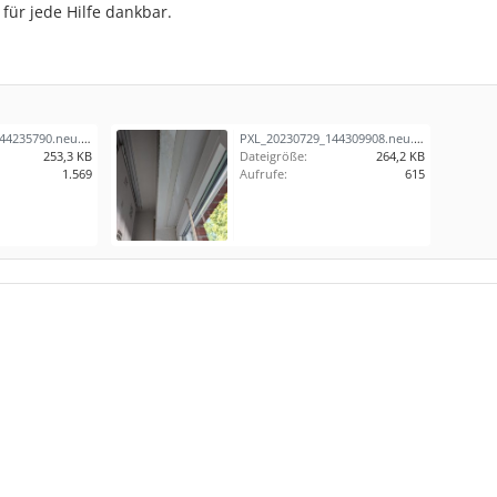
für jede Hilfe dankbar.
PXL_20230729_144235790.neu.jpg
PXL_20230729_144309908.neu.jpg
253,3 KB
Dateigröße:
264,2 KB
1.569
Aufrufe:
615