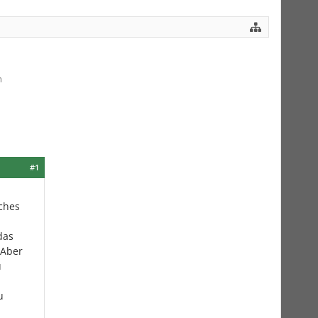
m
#1
ches
das
 Aber
u
u