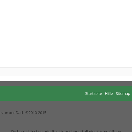
Startseite
Hilfe
Sitemap
h von xenDach
©2010-2015
Du betrachtest gerade: Revisionsklappe Rolladenkasten öffnen