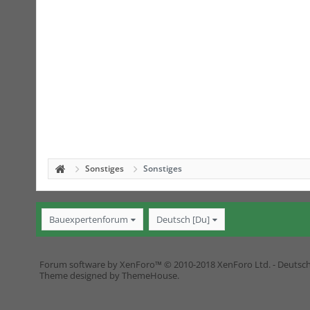
Sonstiges
Sonstiges
Bauexpertenforum
Deutsch [Du]
Forum software by XenForo™
© 2010-2018 XenForo Ltd.
-
Deutsc
Theme designed by
ThemeHouse
.