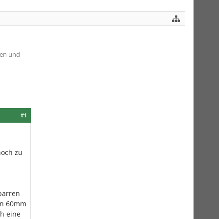
sen und
#1
noch zu
parren
von 60mm
h eine