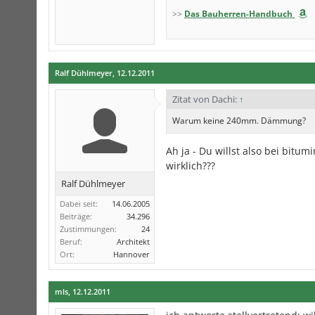
>>
Das Bauherren-Handbuch
Ralf Dühlmeyer
,
12.12.2011
Zitat von Dachi:
↑
Warum keine 240mm. Dämmung?
Ah ja - Du willst also bei bit
wirklich???
Ralf Dühlmeyer
Dabei seit:
14.06.2005
Beiträge:
34.296
Zustimmungen:
24
Beruf:
Architekt
Ort:
Hannover
mls
,
12.12.2011