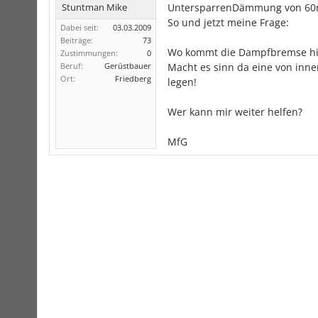
UntersparrenDämmung von 6
Stuntman Mike
So und jetzt meine Frage:
Dabei seit:
03.03.2009
Beiträge:
73
Wo kommt die Dampfbremse hin
Zustimmungen:
0
Macht es sinn da eine von inn
Beruf:
Gerüstbauer
Ort:
Friedberg
legen!
Wer kann mir weiter helfen?
MfG