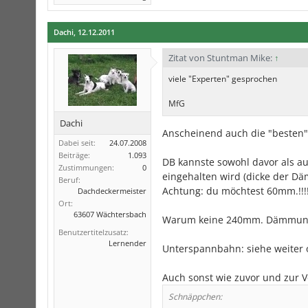
Dachi
,
12.12.2011
Zitat von Stuntman Mike:
↑
viele "Experten" gesprochen
MfG
Dachi
Anscheinend auch die "besten" e
Dabei seit:
24.07.2008
Beiträge:
1.093
DB kannste sowohl davor als 
Zustimmungen:
0
eingehalten wird (dicke der D
Beruf:
Achtung: du möchtest 60mm.!!!
Dachdeckermeister
Ort:
63607 Wächtersbach
Warum keine 240mm. Dämmung? 
Benutzertitelzusatz:
Lernender
Unterspannbahn: siehe weiter
Auch sonst wie zuvor und zur Vo
Schnäppchen: