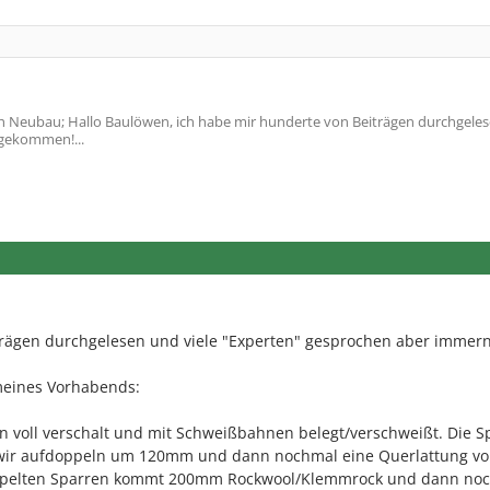
 Neubau; Hallo Baulöwen, ich habe mir hunderte von Beiträgen durchgele
 gekommen!...
trägen durchgelesen und viele "Experten" gesprochen aber immer
eines Vorhabends:
ern voll verschalt und mit Schweißbahnen belegt/verschweißt. Die S
 wir aufdoppeln um 120mm und dann nochmal eine Querlattung 
ppelten Sparren kommt 200mm Rockwool/Klemmrock und dann noc