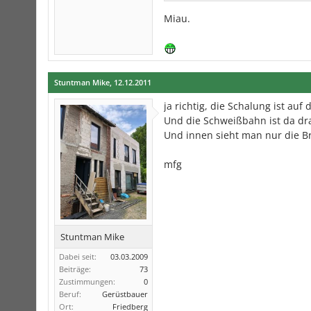
Miau.
Stuntman Mike
,
12.12.2011
ja richtig, die Schalung ist auf
Und die Schweißbahn ist da dr
Und innen sieht man nur die Br
mfg
Stuntman Mike
Dabei seit:
03.03.2009
Beiträge:
73
Zustimmungen:
0
Beruf:
Gerüstbauer
Ort:
Friedberg