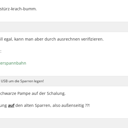
nstürz-krach-bumm.
all egal, kann man aber durch ausrechnen verifizieren.
:
Unterspannbahn
e USB um die Sparren legen!
 schwarze Pampe auf der Schalung.
alung
auf
den alten Sparren, also außenseitig ??!