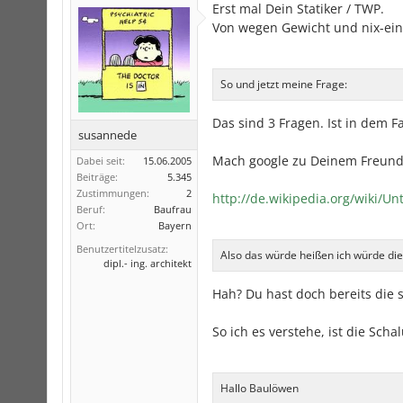
Erst mal Dein Statiker / TWP.
Von wegen Gewicht und nix-ei
So und jetzt meine Frage:
Das sind 3 Fragen. Ist in dem F
susannede
Mach google zu Deinem Freund
Dabei seit:
15.06.2005
Beiträge:
5.345
Zustimmungen:
2
http://de.wikipedia.org/wiki/
Beruf:
Baufrau
Ort:
Bayern
Benutzertitelzusatz:
Also das würde heißen ich würde di
dipl.- ing. architekt
Hah? Du hast doch bereits die
So ich es verstehe, ist die Sch
Hallo Baulöwen