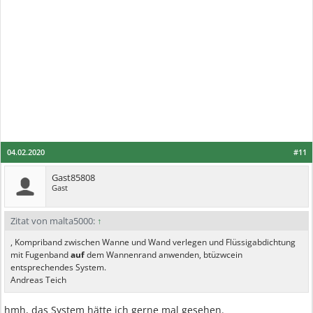
04.02.2020
#11
Gast85808
Gast
Zitat von malta5000:
↑
, Kompriband zwischen Wanne und Wand verlegen und Flüssigabdichtung
mit Fugenband
auf
dem Wannenrand anwenden, btüzwcein
entsprechendes System.
Andreas Teich
hmh, das System hätte ich gerne mal gesehen.