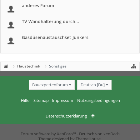
anderes Forum
TV Wandhalterung durch...
Gasdüsenaustauschset Junkers
Haustechnik
Sonstiges
Bauexpertenforum
Deutsch [Du]
Hilfe
Sitemap
Impressum
Nutzungsbedingungen
Datenschutzerklärung
Forum software by XenForo™
-
Deutsch von xenDach
Theme designed by
ThemeHouse
.