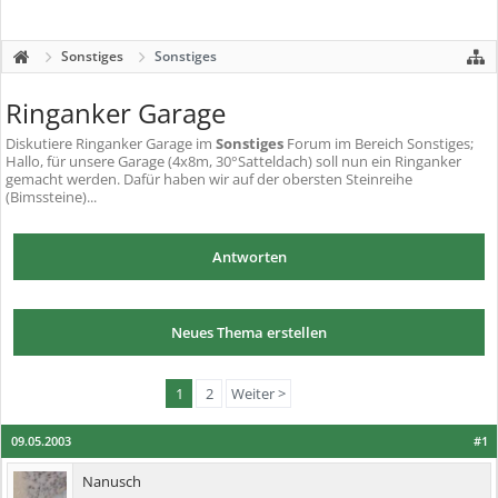
Sonstiges
Sonstiges
Ringanker Garage
Diskutiere
Ringanker Garage
im
Sonstiges
Forum im Bereich Sonstiges;
Hallo, für unsere Garage (4x8m, 30°Satteldach) soll nun ein Ringanker
gemacht werden. Dafür haben wir auf der obersten Steinreihe
(Bimssteine)...
Antworten
Neues Thema erstellen
1
2
Weiter >
09.05.2003
#1
Nanusch