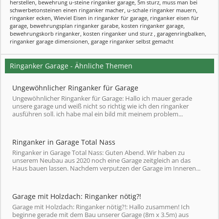
herstellen
,
bewehrung u-steine ringanker garage
,
5m sturz
,
muss man bei
schwerbetonsteinen einen ringanker macher
,
u-schale ringanker mauern
,
ringanker ecken
,
Wieviel Eisen in ringanker für garage
,
ringanker eisen für
garage
,
bewehrungsplan ringanker garabe
,
kosten ringanker garage
,
bewehrungskorb ringanker
,
kosten ringanker und sturz
,
garagenringbalken
,
ringanker garage dimensionen
,
garage ringanker selbst gemacht
Ringanker Garage - Ähnliche Themen
Ungewöhnlicher Ringanker für Garage
Ungewöhnlicher Ringanker für Garage: Hallo ich mauer gerade
unsere garage und weiß nicht so richtig wie ich den ringanker
ausführen soll. ich habe mal ein bild mit meinem problem...
Ringanker in Garage Total Nass
Ringanker in Garage Total Nass: Guten Abend. Wir haben zu
unserem Neubau aus 2020 noch eine Garage zeitgleich an das
Haus bauen lassen. Nachdem verputzen der Garage im Inneren...
Garage mit Holzdach: Ringanker nötig?!
Garage mit Holzdach: Ringanker nötig?!: Hallo zusammen! Ich
beginne gerade mit dem Bau unserer Garage (8m x 3.5m) aus