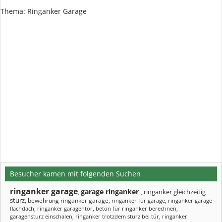
Thema: Ringanker Garage
Besucher kamen mit folgenden Suchen
ringanker garage
garage ringanker
ringanker gleichzeitig
,
,
sturz
bewehrung ringanker garage
,
,
ringanker für garage
,
ringanker garage
flachdach
,
ringanker garagentor
,
beton für ringanker berechnen
,
garagensturz einschalen
,
ringanker trotzdem sturz bei tür
,
ringanker