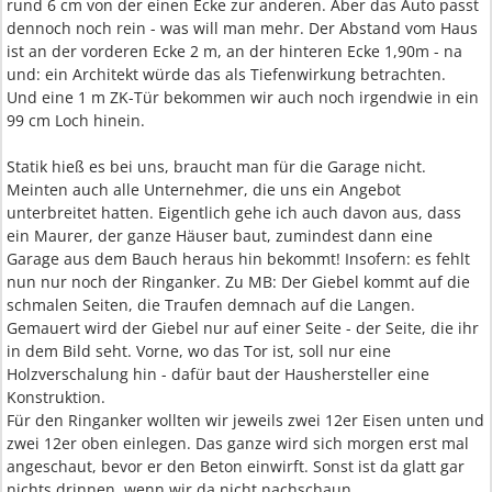
rund 6 cm von der einen Ecke zur anderen. Aber das Auto passt
dennoch noch rein - was will man mehr. Der Abstand vom Haus
ist an der vorderen Ecke 2 m, an der hinteren Ecke 1,90m - na
und: ein Architekt würde das als Tiefenwirkung betrachten.
Und eine 1 m ZK-Tür bekommen wir auch noch irgendwie in ein
99 cm Loch hinein.
Statik hieß es bei uns, braucht man für die Garage nicht.
Meinten auch alle Unternehmer, die uns ein Angebot
unterbreitet hatten. Eigentlich gehe ich auch davon aus, dass
ein Maurer, der ganze Häuser baut, zumindest dann eine
Garage aus dem Bauch heraus hin bekommt! Insofern: es fehlt
nun nur noch der Ringanker. Zu MB: Der Giebel kommt auf die
schmalen Seiten, die Traufen demnach auf die Langen.
Gemauert wird der Giebel nur auf einer Seite - der Seite, die ihr
in dem Bild seht. Vorne, wo das Tor ist, soll nur eine
Holzverschalung hin - dafür baut der Haushersteller eine
Konstruktion.
Für den Ringanker wollten wir jeweils zwei 12er Eisen unten und
zwei 12er oben einlegen. Das ganze wird sich morgen erst mal
angeschaut, bevor er den Beton einwirft. Sonst ist da glatt gar
nichts drinnen, wenn wir da nicht nachschaun.