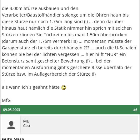
die 3.00m Stürze ausbauen und den
Verarbeiter/Baustoffhändler solange um die Ohren haun bis
diese Stürze nur noch 1.75m lang sind (!) ... denn darüber
hinaus haut nämlich die Statik nimmer hin sprich mit solchen
Stürzen können Sie Türbreiten bis max. 1.50m überbrücken
(darum auch der 1.75m Vermerk !!!!) ... momentan müsste der
Garagensturz eh bereits durchhängen ??? ... auch die U-Schalen
können Sie bei der lichten vergessen ... hier hilft "NUR" ein
Betonsturz samt gescheiter Bewehrung (!) ... bei der
momentanen Ausführung gibt´s gescheite Risse überhalb der
Stürze bzw. im Auflagerbereich der Stürze (!)
-
als wenn ich´s geahnt hätte
MfG
09.05.2003
#6
MB
Gast
Gute Nase