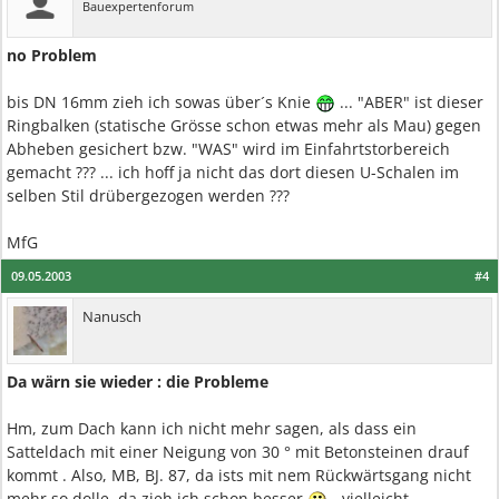
Bauexpertenforum
no Problem
bis DN 16mm zieh ich sowas über´s Knie
... "ABER" ist dieser
Ringbalken (statische Grösse schon etwas mehr als Mau) gegen
Abheben gesichert bzw. "WAS" wird im Einfahrtstorbereich
gemacht ??? ... ich hoff ja nicht das dort diesen U-Schalen im
selben Stil drübergezogen werden ???
MfG
09.05.2003
#4
Nanusch
Da wärn sie wieder : die Probleme
Hm, zum Dach kann ich nicht mehr sagen, als dass ein
Satteldach mit einer Neigung von 30 ° mit Betonsteinen drauf
kommt . Also, MB, BJ. 87, da ists mit nem Rückwärtsgang nicht
mehr so dolle, da zieh ich schon besser
- vielleicht.