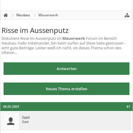
Neubau
Mauerwerk
Risse im Aussenputz
Diskutiere
Risse im Aussenputz
im
Mauerwerk
Forum im Bereich
Neubau; Hallo miteinander, bin beim surfen auf diese Seite gestossen -
echt gute Beiträge. Leider weiß ich nicht, ob dieses Thema schon des
öfteren...
Antworten
Neues Thema erstellen
08.05.2003
#1
Gast
Gast