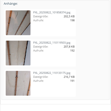
Anhänge:
PXL_20250822_101858374.jpg
Dateigröße:
202,5 KB
Aufrufe:
198
PXL_20250822_110119503.jpg
Dateigröße:
207,8 KB
Aufrufe:
192
PXL_20250822_110133175.jpg
Dateigröße:
216,7 KB
Aufrufe:
191