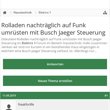
Haustechnik
Elektro 1
Rolladen nachträglich auf Funk
umrüsten mit Busch Jaeger Steuerung
Diskutiere
Rolladen nachträglich auf Funk umrüsten mit Busch Jaeger
Steuerung
im
Elektro 1
Forum im Bereich Haustechnik; Hallo zusammen
:winken wir sind vor kurzem in ein bestehendes Haus eingezogen in
welchem eine Busch Jaeger Steuerung verbaut ist. Allerdings nur...
Antworten
Neues Thema erstellen
11.04.2019
#1
freakforlife