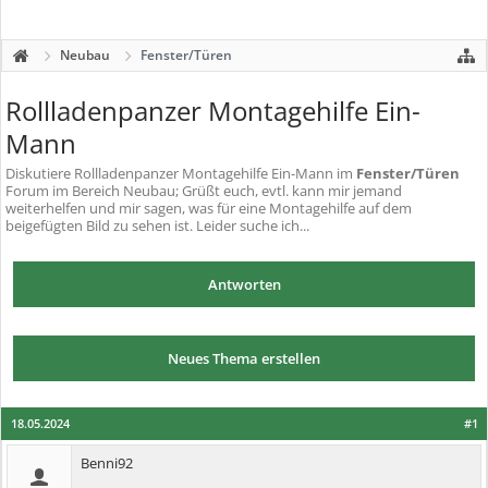
Neubau
Fenster/Türen
Rollladenpanzer Montagehilfe Ein-
Mann
Diskutiere
Rollladenpanzer Montagehilfe Ein-Mann
im
Fenster/Türen
Forum im Bereich Neubau; Grüßt euch, evtl. kann mir jemand
weiterhelfen und mir sagen, was für eine Montagehilfe auf dem
beigefügten Bild zu sehen ist. Leider suche ich...
Antworten
Neues Thema erstellen
18.05.2024
#1
Benni92