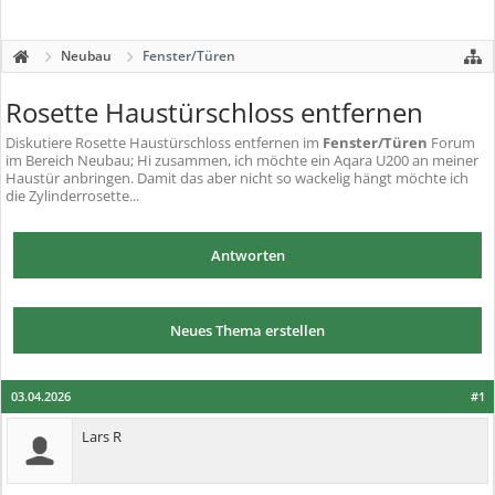
Neubau
Fenster/Türen
Rosette Haustürschloss entfernen
Diskutiere
Rosette Haustürschloss entfernen
im
Fenster/Türen
Forum
im Bereich Neubau; Hi zusammen, ich möchte ein Aqara U200 an meiner
Haustür anbringen. Damit das aber nicht so wackelig hängt möchte ich
die Zylinderrosette...
Antworten
Neues Thema erstellen
03.04.2026
#1
Lars R