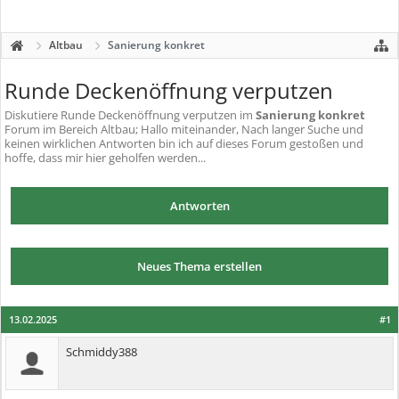
Altbau
Sanierung konkret
Runde Deckenöffnung verputzen
Diskutiere
Runde Deckenöffnung verputzen
im
Sanierung konkret
Forum im Bereich Altbau; Hallo miteinander, Nach langer Suche und
keinen wirklichen Antworten bin ich auf dieses Forum gestoßen und
hoffe, dass mir hier geholfen werden...
Antworten
Neues Thema erstellen
13.02.2025
#1
Schmiddy388