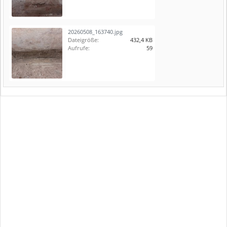
20260508_163740.jpg
Dateigröße:
432,4 KB
Aufrufe:
59