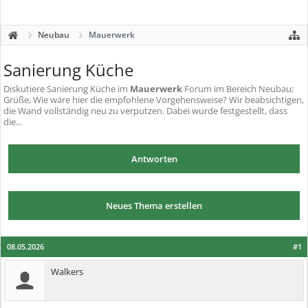
Neubau
Mauerwerk
Sanierung Küche
Diskutiere
Sanierung Küche
im
Mauerwerk
Forum im Bereich Neubau;
Grüße, Wie wäre hier die empfohlene Vorgehensweise? Wir beabsichtigen,
die Wand vollständig neu zu verputzen. Dabei wurde festgestellt, dass
die...
Antworten
Neues Thema erstellen
08.05.2026
#1
Walkers