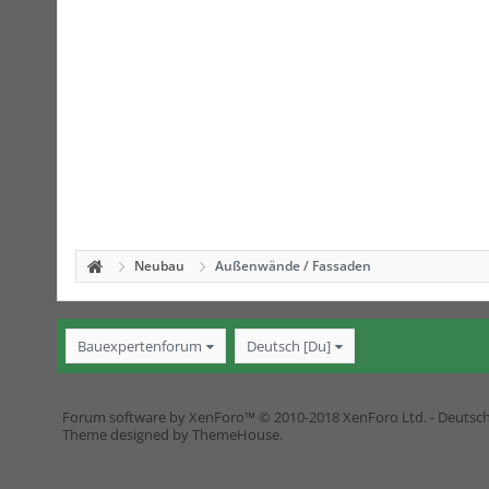
Neubau
Außenwände / Fassaden
Bauexpertenforum
Deutsch [Du]
Forum software by XenForo™
© 2010-2018 XenForo Ltd.
-
Deutsc
Theme designed by
ThemeHouse
.