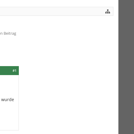
en Beitrag
#1
t wurde