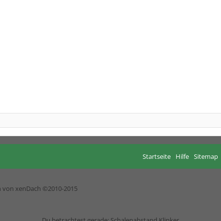
Startseite
Hilfe
Sitemap
h von xenDach
©2010-2015
Du betrachtest gerade: Schalenabstand Klinker