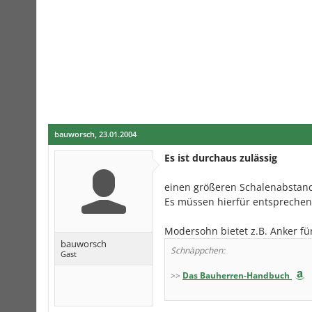
bauworsch
,
23.01.2004
Es ist durchaus zulässig
einen größeren Schalenabstand
Es müssen hierfür entsprechen
Modersohn bietet z.B. Anker f
bauworsch
Schnäppchen:
Gast
>>
Das Bauherren-Handbuch