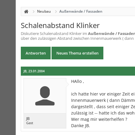
Neubau
Außenwände / Fassaden
Schalenabstand Klinker
Diskutiere
Schalenabstand Klinker
im
Außenwände / Fassade
über den zulässigen Abstand zwischen Innenmauerwerk ( dann 
Antworten
Neues Thema erstellen
JB
,
23.01.2004
HAllo ,
ich hatte hier vor einiger Zeit
Innenmauerwerk ( dann Dämmung
dargestellt , dass seit einiger
zulässig ist -- hatte ich das wo
JB
Wer mag mir weiterhelfen ?
Gast
Danke JB.