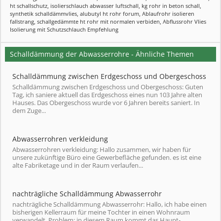
ht schallschutz
,
isolierschlauch abwasser luftschall
,
kg rohr in beton schall
,
synthetik schalldämmvlies
,
alubutyl ht rohr forum
,
Ablaufrohr isolieren
fallstrang
,
schallgedämmte ht rohr mit normalen verbiden
,
Abflussrohr Vlies
Isolierung mit Schutzschlauch Empfehlung
Schalldämmung der Abwasserrohre - Ähnliche Themen
Schalldämmung zwischen Erdgeschoss und Obergeschoss
Schalldämmung zwischen Erdgeschoss und Obergeschoss: Guten
Tag, ich saniere aktuell das Erdgeschoss eines nun 103 Jahre alten
Hauses. Das Obergeschoss wurde vor 6 Jahren bereits saniert. In
dem Zuge...
Abwasserrohren verkleidung
Abwasserrohren verkleidung: Hallo zusammen, wir haben für
unsere zukünftige Büro eine Gewerbefläche gefunden. es ist eine
alte Fabriketage und in der Raum verlaufen...
nachträgliche Schalldämmung Abwasserrohr
nachträgliche Schalldämmung Abwasserrohr: Hallo, ich habe einen
bisherigen Kellerraum für meine Tochter in einen Wohnraum
verwandelt. Problem: in diesem Raum kommt das Haupt-