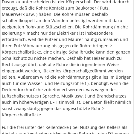
Davon zu unterscheiden ist der Körperschall. Der wird dadurch
erzeugt, daß die Rohre Kontakt zum Baukörper ( Putz,
Mauerwerk usw. ) haben. Die Rohre müssen deshalb
schallentkoppelt an den Wänden befestigt werden mit dazu
geeigneten Rohr-und Stützschellen. Die Rohrdämmung ( nicht:
Isolierung > macht nur der Elektriker ) ist insbesondere
erforderlich, weil die Putzer und Maurer häufig rumsauen und
ihren Putz/Abmauerung bis gegen die Rohre bringen >
Körperschallbrücke, eine einzige Schallbrücke kann den ganzen
Schallschutz zu nichte machen. Deshalb hat Heizer auch zu
Recht ausgeführt, daß alle Rohre die in irgendeiner Weise
eingepackt werden, lückenlos körperschallgedämmt werden
sollten. Außerdem wird die Rohrdämmung ( gilt alles im übrigen
auch für die Wasser- und Heizungsrohre ! ), benötigt, wenn die
Deckendurchbrüche zubetoniert werden, was wegen des
Luftschallschutzes ( Sprache, Musik usw. ) und Brandschutzes
auch im höherwertigen EFH sinnvoll ist. Der Beton fließt nämlich
sonst zwangsläufig gegen das ungeschützte Rohr >
Körperschallbrücke.
Für die frei unter der Kellerdecke ( bei Nutzung des Kellers als
Abstellraum ) verlegten dickwandigen Rohre ist eine Dämmung