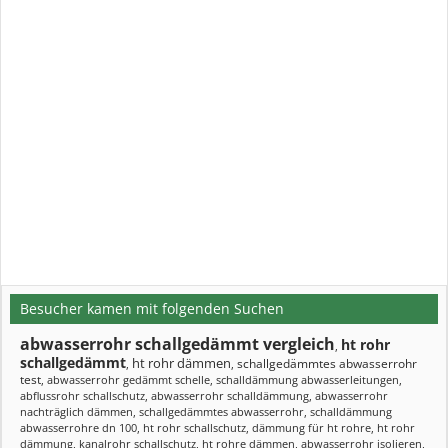
Besucher kamen mit folgenden Suchen
abwasserrohr schallgedämmt vergleich
ht rohr
,
schallgedämmt
ht rohr dämmen
schallgedämmtes abwasserrohr
,
,
test
,
abwasserrohr gedämmt schelle
,
schalldämmung abwasserleitungen
,
abflussrohr schallschutz
,
abwasserrohr schalldämmung
,
abwasserrohr
nachträglich dämmen
,
schallgedämmtes abwasserrohr
,
schalldämmung
abwasserrohre dn 100
,
ht rohr schallschutz
,
dämmung für ht rohre
,
ht rohr
dämmung
,
kanalrohr schallschutz
,
ht rohre dämmen
,
abwasserrohr isolieren
,