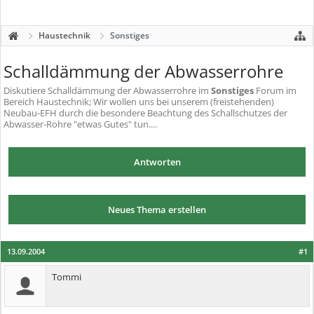
Haustechnik
Sonstiges
Schalldämmung der Abwasserrohre
Diskutiere
Schalldämmung der Abwasserrohre
im
Sonstiges
Forum im
Bereich Haustechnik; Wir wollen uns bei unserem (freistehenden)
Neubau-EFH durch die besondere Beachtung des Schallschutzes der
Abwasser-Rohre "etwas Gutes" tun....
Antworten
Neues Thema erstellen
13.09.2004
#1
Tommi