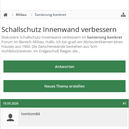
Altbau
Sanierung konkret
Schallschutz Innenwand verbessern
Diskutiere
Schallschutz Innenwand verbessern
im
Sanierung konkret
Forum im Bereich Altbau; Hallo, ich bin grad am Abriss/entkernen eines
Hauses aus 1960. Die Zwischenwände bestehen aus 5cm
Hohlblocksteinen. Im Erdgeschoß fliegen die...
Antworten
Neues Thema erstellen
10.05.2026
#1
tomtom84