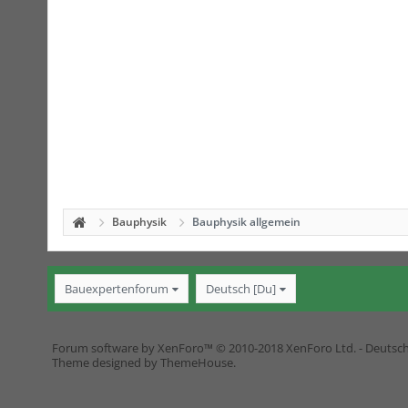
Bauphysik
Bauphysik allgemein
Bauexpertenforum
Deutsch [Du]
Forum software by XenForo™
© 2010-2018 XenForo Ltd.
-
Deutsc
Theme designed by
ThemeHouse
.