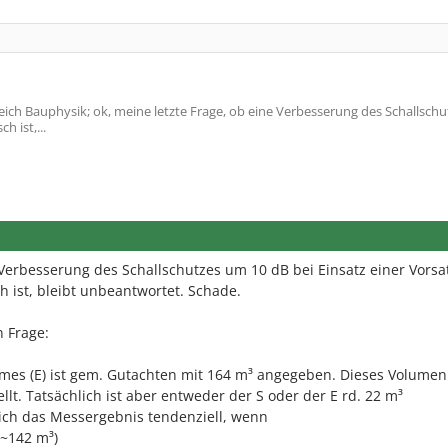
ich Bauphysik; ok, meine letzte Frage, ob eine Verbesserung des Schallsch
h ist,...
e Verbesserung des Schallschutzes um 10 dB bei Einsatz einer Vorsa
h ist, bleibt unbeantwortet. Schade.
n Frage:
s (E) ist gem. Gutachten mit 164 m³ angegeben. Dieses Volumen 
lt. Tatsächlich ist aber entweder der S oder der E rd. 22 m³
sich das Messergebnis tendenziell, wenn
E~142 m³)