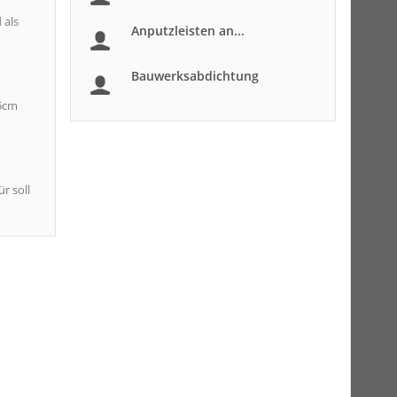
 als
Anputzleisten an...
Bauwerksabdichtung
 5cm
r soll