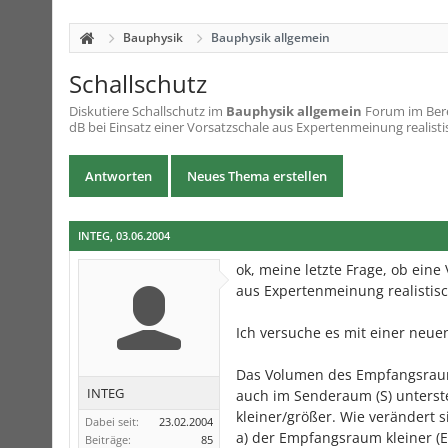
Bauphysik
Bauphysik allgemein
Schallschutz
Diskutiere
Schallschutz
im
Bauphysik allgemein
Forum im Bere
dB bei Einsatz einer Vorsatzschale aus Expertenmeinung realistisc
Antworten
Neues Thema erstellen
INTEG
,
03.06.2004
ok, meine letzte Frage, ob ein
aus Expertenmeinung realistisc
Ich versuche es mit einer neue
Das Volumen des Empfangsraume
INTEG
auch im Senderaum (S) unterstel
kleiner/größer. Wie verändert 
Dabei seit:
23.02.2004
a) der Empfangsraum kleiner (
Beiträge:
85