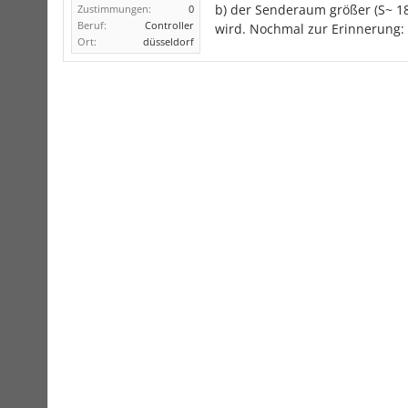
b) der Senderaum größer (S~ 1
Zustimmungen:
0
Beruf:
Controller
wird. Nochmal zur Erinnerung:
Ort:
düsseldorf