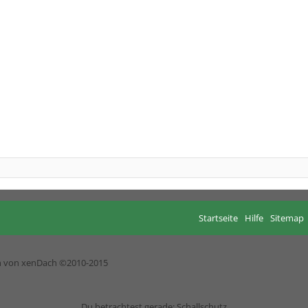
Startseite
Hilfe
Sitemap
h von xenDach
©2010-2015
Du betrachtest gerade: Schallschutz