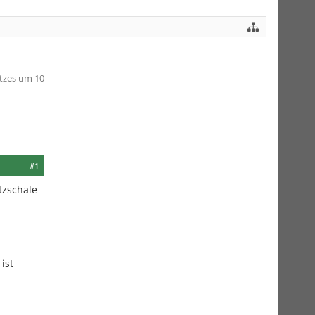
utzes um 10
#1
tzschale
ist