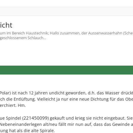
icht
um im Bereich Haustechnik; Hallo zusammen, der Aussenwasserhahn (Schell 
ngeschlossenem Schlauch...
lar) ist nach 12 Jahren undicht geworden, d.h. das Wasser drückt
 die Entlüftung. Vielleicht ja nur eine neue Dichtung für das Obe
herchiert. Hm.
221450099
ue Spindel (
) gekauft und krieg sie nicht eingebaut. Sie
m Nebeneinanderlegen alt/neu fällt mir nun auf, dass das Gewinde
ng hat als die alte Spirale.