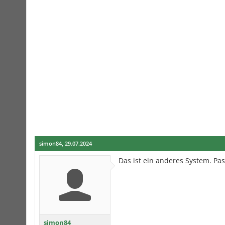
simon84
,
29.07.2024
Das ist ein anderes System. Pas
simon84