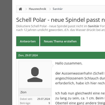
Haustechnik
Sanitär
Schell Polar - neue Spindel passt n
Diskutiere
Schell Polar - neue Spindel passt nicht
im
Sanitär
For
nach 12 Jahren undicht geworden, d.h. das Wasser drückt bei a
Antworten
Neues Thema erstellen
Zion
,
29.07.2024
Hallo zusammen,
der
Aussenwasserhahn (Schell Po
angeschlossenem Schlauch durch
erforderlich, habe ich hier rec
Zion
Ich hab nun gleichwohl eine ne
zu lang zu sein, ca. 1 cm. Bei
Dabei seit:
29.07.2024
Oberteil eine ganz andere Steigu
Beiträge:
9