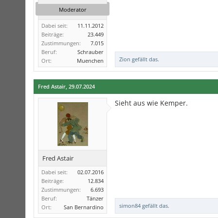
Moderator
Dabei seit:
11.11.2012
Beiträge:
23.449
Zustimmungen:
7.015
Beruf:
Schrauber
Zion
gefällt das.
Ort:
Muenchen
Fred Astair
,
29.07.2024
Sieht aus wie Kemper.
Fred Astair
Dabei seit:
02.07.2016
Beiträge:
12.834
Zustimmungen:
6.693
Beruf:
Tänzer
simon84
gefällt das.
Ort:
San Bernardino