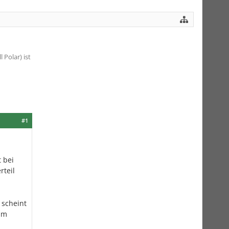
Polar) ist
#1
 bei
rteil
 scheint
 am