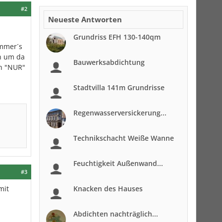
#2
Neueste Antworten
Grundriss EFH 130-140qm
immer´s
en um da
Bauwerksabdichtung
n "NUR"
Stadtvilla 141m Grundrisse
Regenwasserversickerung...
Technikschacht Weiße Wanne
Feuchtigkeit Außenwand...
#3
mit
Knacken des Hauses
Abdichten nachträglich...