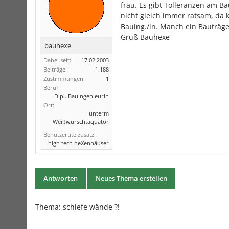
frau. Es gibt Tolleranzen am Ba
nicht gleich immer ratsam, da 
Bauing./in. Manch ein Bauträg
Gruß Bauhexe
bauhexe
Dabei seit:
17.02.2003
Beiträge:
1.188
Zustimmungen:
1
Beruf:
Dipl. Bauingenieurin
Ort:
unterm
Weißwurschtäquator
Benutzertitelzusatz:
high tech heXenhäuser
Antworten
Neues Thema erstellen
Thema:
schiefe wände ?!