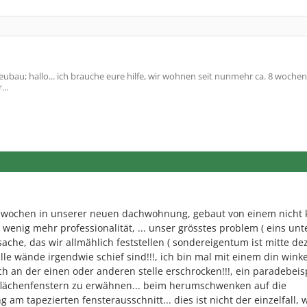
bau; hallo... ich brauche eure hilfe, wir wohnen seit nunmehr ca. 8 wochen
..
 wochen in unserer neuen dachwohnung, gebaut von einem nicht 
 wenig mehr professionalität, ... unser grösstes problem ( eins unt
tsache, das wir allmählich feststellen ( sondereigentum ist mitte de
le wände irgendwie schief sind!!!, ich bin mal mit einem din wink
an der einen oder anderen stelle erschrocken!!!, ein paradebeis
flächenfenstern zu erwähnen... beim herumschwenken auf die
 am tapezierten fensterausschnitt... dies ist nicht der einzelfall, w