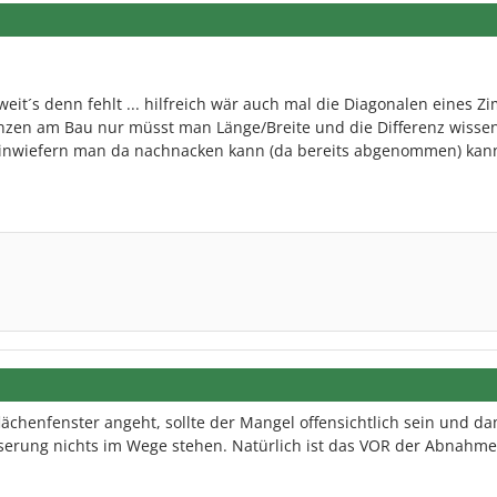
eit´s denn fehlt ... hilfreich wär auch mal die Diagonalen eines Z
ranzen am Bau nur müsst man Länge/Breite und die Differenz wiss
" inwiefern man da nachnacken kann (da bereits abgenommen) kan
lächenfenster angeht, sollte der Mangel offensichtlich sein und da
erung nichts im Wege stehen. Natürlich ist das VOR der Abnahme