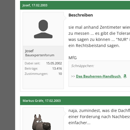
Josef
,
17.02.2003
Beschreiben
sie mal anhand Zentimeter wiew
zu messen ... es gibt die Tole
was sagen zu können ... "NUR
ein Rechtsbeistand sagen.
Josef
Bauexpertenforum
MfG
Dabei seit:
15.05.2002
Schnäppchen:
Beiträge:
13.416
Zustimmungen:
10
>>
Das Bauherren-Handbuch
Markus Gräfe
,
17.02.2003
naja, zumindest, was die Dachf
einer Forderung nach Nachbess
einfacher...