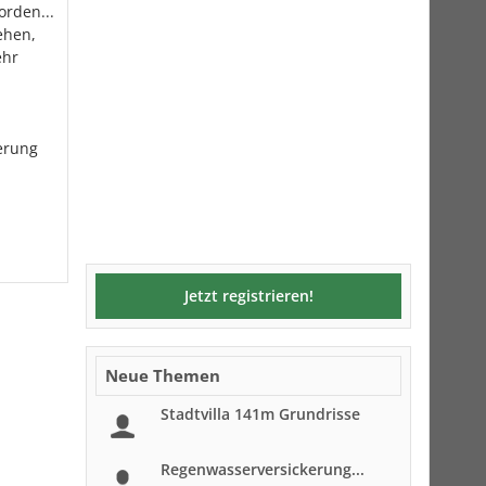
orden...
ehen,
ehr
erung
Jetzt registrieren!
Neue Themen
Stadtvilla 141m Grundrisse
Regenwasserversickerung...