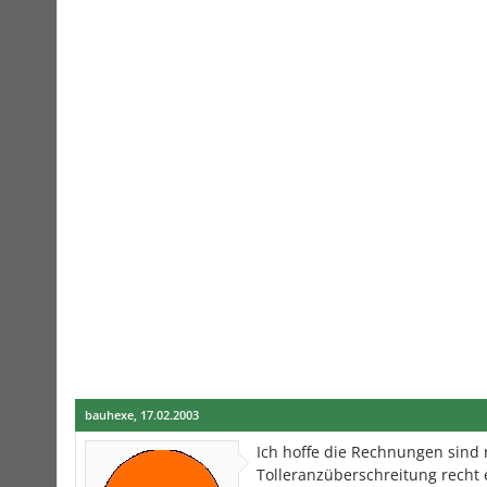
bauhexe
,
17.02.2003
Ich hoffe die Rechnungen sind n
Tolleranzüberschreitung recht