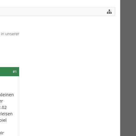
 in unserer
#1
kleinen
er
z.02
eleisen
piel
ir