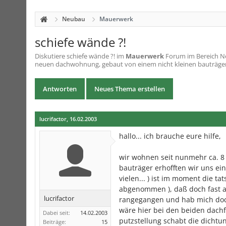
Neubau
Mauerwerk
schiefe wände ?!
Diskutiere
schiefe wände ?!
im
Mauerwerk
Forum im Bereich Neu
neuen dachwohnung, gebaut von einem nicht kleinen bauträger.
Antworten
Neues Thema erstellen
lucrifactor
,
16.02.2003
hallo... ich brauche eure hilfe,
wir wohnen seit nunmehr ca. 8
bauträger erhofften wir uns ein
vielen... ) ist im moment die ta
abgenommen ), daß doch fast al
lucrifactor
rangegangen und hab mich doch 
wäre hier bei den beiden dach
Dabei seit:
14.02.2003
putzstellung schabt die dichtung
Beiträge:
15