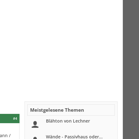
Meistgelesene Themen
#4
Blähton von Lechner
ann /
Wände - Passivhaus oder...