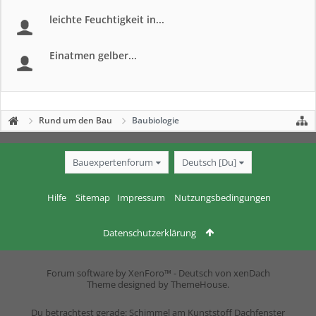
leichte Feuchtigkeit in...
Einatmen gelber...
Rund um den Bau
Baubiologie
Bauexpertenforum
Deutsch [Du]
Hilfe
Sitemap
Impressum
Nutzungsbedingungen
Datenschutzerklärung
Forum software by XenForo™
-
Deutsch von xenDach
Theme designed by
ThemeHouse
.
Du betrachtest gerade: Schimmel am Kunststoff Dachfenster