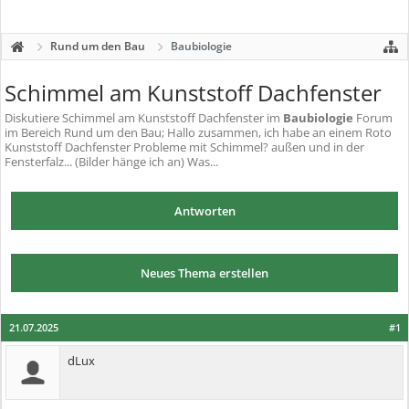
Rund um den Bau
Baubiologie
Schimmel am Kunststoff Dachfenster
Diskutiere
Schimmel am Kunststoff Dachfenster
im
Baubiologie
Forum
im Bereich Rund um den Bau; Hallo zusammen, ich habe an einem Roto
Kunststoff Dachfenster Probleme mit Schimmel? außen und in der
Fensterfalz... (Bilder hänge ich an) Was...
Antworten
Neues Thema erstellen
21.07.2025
#1
dLux