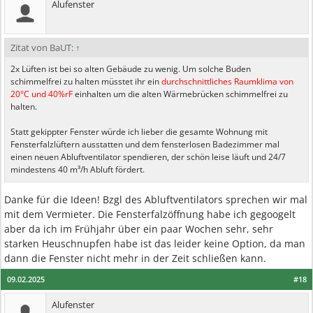
Alufenster
Zitat von BaUT:
↑
2x Lüften ist bei so alten Gebäude zu wenig. Um solche Buden
schimmelfrei zu halten müsstet ihr ein
durchschnittliches Raumklima von
20°C und 40%rF
einhalten um die alten Wärmebrücken schimmelfrei zu
halten.
Statt gekippter Fenster würde ich lieber die gesamte Wohnung mit
Fensterfalzlüftern ausstatten und dem fensterlosen Badezimmer mal
einen neuen Abluftventilator spendieren, der schön leise läuft und 24/7
mindestens 40 m³/h Abluft fördert.
Danke für die Ideen! Bzgl des Abluftventilators sprechen wir mal
mit dem Vermieter. Die Fensterfalzöffnung habe ich gegoogelt
aber da ich im Frühjahr über ein paar Wochen sehr, sehr
starken Heuschnupfen habe ist das leider keine Option, da man
dann die Fenster nicht mehr in der Zeit schließen kann.
09.02.2025
#18
Alufenster