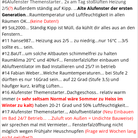
#6Alufenster Themenstarter.. 2x am Tag stoßlüften Heizung
2/5
(?)
Außerdem ständig auf Kipp. ...
Alte Alufenster der ersten
Generation
...Raumtemperatur und Luftfeuchtigkeit in allen
Räumen OK...
(keine Daten!)
#9 SoL2000... Ständig Kipp ist Müll, da kühlt dir alles aus an den
Fenstern..
#11 hanse987... Heizung aus 2/5 .. zu niedrig...nur 16°C ...3/5
sollte es... sein.
#12.BaUT...um solche Altbauten schimmelfrei zu halten
Raumklima 20°C und 40%rF... Fensterfalzlüfter einbauen und
Abluftventilator im Bad Installieren und 25/7 in betrieb
#14 Fabian Weber...Welche Raumtemperaturen... bei Stufe 2
dürften es nur 16Grad sein... auf 22 Grad (Stufe 3,5) und
häufiger kurz, kräftig Lüften...
#16 Alufenster Themenstarter..Dachgeschoss.. relativ warm
immer
(= sehr seltsam Normal wäre Sommer zu Heiss im
Winter zu kalt)
haben 20-21 Grad und 50% Luftfeuchtigkeit...
#17 Alufenster Themenstarter.., Abluftventilator
(Neu Einbauen
im Bad 24/7 Betrieb... ...Zuluft von Außen = Undichte Bauweise)
wir sprechen mal mit Vermieter... Fensterfalzöffnung nicht
möglich wegen Frühjahr Heuschnupfen
(Frage wird Wochen lang
nicht gelüftet?)