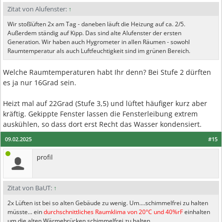
Zitat von Alufenster:
↑
Wir stoßlüften 2x am Tag - daneben läuft die Heizung auf ca. 2/5.
Außerdem ständig auf Kipp. Das sind alte Alufenster der ersten
Generation. Wir haben auch Hygrometer in allen Räumen - sowohl
Raumtemperatur als auch Luftfeuchtigkeit sind im grünen Bereich.
Welche Raumtemperaturen habt Ihr denn? Bei Stufe 2 dürften
es ja nur 16Grad sein.
Heizt mal auf 22Grad (Stufe 3,5) und lüftet häufiger kurz aber
kräftig. Gekippte Fenster lassen die Fensterleibung extrem
auskühlen, so dass dort erst Recht das Wasser kondensiert.
09.02.2025
#15
profil
Zitat von BaUT:
↑
2x Lüften ist bei so alten Gebäude zu wenig. Um....schimmelfrei zu halten
müsste... ein
durchschnittliches Raumklima von 20°C und 40%rF
einhalten
um die alten Wärmebrücken schimmelfrei zu halten.