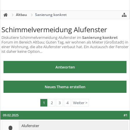
Altbau
Sanierung konkret
Schimmelvermeidung Alufenster
Diskutiere
Schimmelvermeidung Alufenster
im
Sanierung konkret
Forum im Bereich Altbau; Guten Tag, wir wohnen als Mieter (Großstadt) in
einer Wohnung, die alte Alufenster verbaut hat. Ein Austausch der Fenster
ist daher keine Option...
Antworten
Neues Thema erstellen
1
2
3
4
Weiter >
09.02.2025
#1
Alufenster