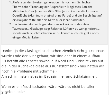
Alufenster der Zweiten generation mit noch ehr Schlechter
Thermischer Trennung der Aluprofile (= Mögliches Baujahr
Mitte/ende 70er Jahre bis Mitte 90er Jahre..) wobei die Eloxierte
Oberfläche (Aluminum original ohne Farbe) und die Beschläge auf
ein Baujahr Mitte 70er bis Mitte 80er Jahre hindeuten.
Die Fenster sind nicht gut aber das erklärt nicht das viele
Tauwasser... Glaskugel sagt Falsches Lüften + zu wenig heizen ....
könnte auch Feuchteschaden sein... könnte auch...da gibt´s noch
einige Möglichkeiten.
Danke - ja die Glaskugel ist da schon ziemlich richtig. Das Haus
wurde Ende der 60er gebaut, wir sind aber in einem Aufbau.
Eis betrifft alle Fenster sowohl auf Nord und Südseite - bis auf
die in der Küche (da diese aus Kunststoff sind - hier hatten wir
noch nie Probleme mit Schimmel).
Am schlimmsten ist es im Badezimmer und Schlafzimmer.
Wenn es ein Feuchtschaden wäre, wäre es nicht bei allen
gegeben, oder