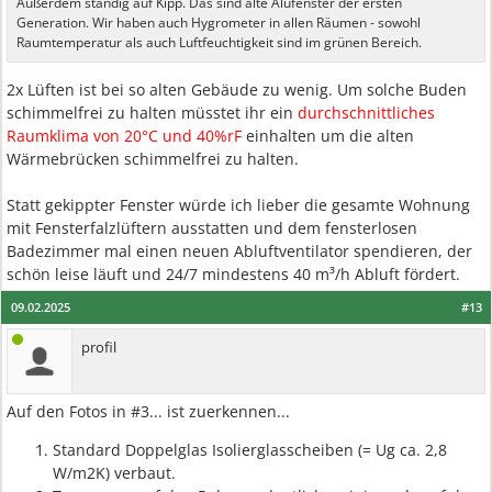
Außerdem ständig auf Kipp. Das sind alte Alufenster der ersten
Generation. Wir haben auch Hygrometer in allen Räumen - sowohl
Raumtemperatur als auch Luftfeuchtigkeit sind im grünen Bereich.
2x Lüften ist bei so alten Gebäude zu wenig. Um solche Buden
schimmelfrei zu halten müsstet ihr ein
durchschnittliches
Raumklima von 20°C und 40%rF
einhalten um die alten
Wärmebrücken schimmelfrei zu halten.
Statt gekippter Fenster würde ich lieber die gesamte Wohnung
mit Fensterfalzlüftern ausstatten und dem fensterlosen
Badezimmer mal einen neuen Abluftventilator spendieren, der
schön leise läuft und 24/7 mindestens 40 m³/h Abluft fördert.
09.02.2025
#13
profil
Auf den Fotos in #3... ist zuerkennen...
Standard Doppelglas Isolierglasscheiben (= Ug ca. 2,8
W/m2K) verbaut.