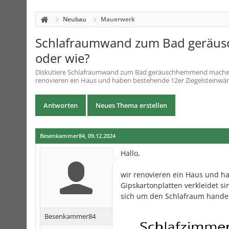
Neubau
Mauerwerk
Schlafraumwand zum Bad geräusc
oder wie?
Diskutiere
Schlafraumwand zum Bad geräuschhemmend machen -
renovieren ein Haus und haben bestehende 12er Ziegelsteinwänd
Antworten
Neues Thema erstellen
Besenkammer84
,
09.12.2024
Hallo,
wir renovieren ein Haus und h
Gipskartonplatten verkleidet si
sich um den Schlafraum hande
Besenkammer84