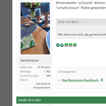
Mineralwolle "schluckt" deinen d
"schallschluck" Platte geworbe
Zitat von BaUT:
↑
Wer kennt sie nicht, die gemeine Sc
DerSchreiner
Dabei seit:
07.05.2021
Beiträge:
1.392
Schnäppchen:
Zustimmungen:
693
Beruf:
>>
Das Bauherren-Handbuch
Schreiner &
Holztechniker
Alex88
,
09.12.2024