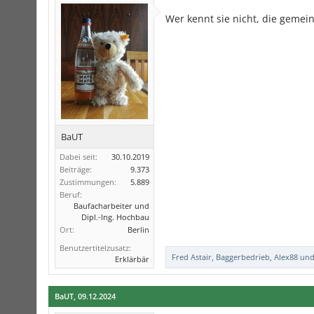
Wer kennt sie nicht, die gemei
BaUT
Dabei seit:
30.10.2019
Beiträge:
9.373
Zustimmungen:
5.889
Beruf:
Baufacharbeiter und
Dipl.-Ing. Hochbau
Ort:
Berlin
Benutzertitelzusatz:
Fred Astair
,
Baggerbedrieb
,
Alex88
un
Erklärbär
BaUT
,
09.12.2024