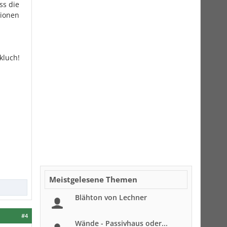
ss die
tionen
kluch!
Meistgelesene Themen
Blähton von Lechner
#4
Wände - Passivhaus oder...