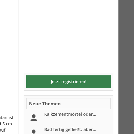
Jetzt registrieren!
Neue Themen
Kalkzementmörtel oder...
tan ist
d 5 cm
Bad fertig gefließt, aber...
auf