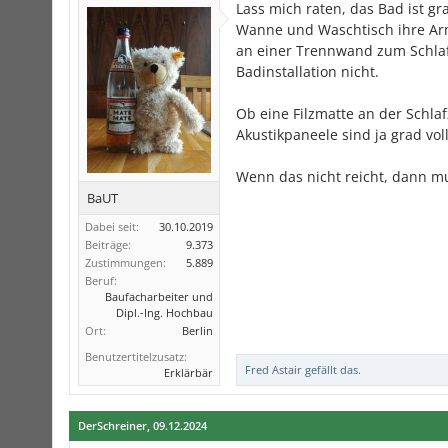
Lass mich raten, das Bad ist g
Wanne und Waschtisch ihre Arma
an einer Trennwand zum Schlafr
Badinstallation nicht.
Ob eine Filzmatte an der Schla
Akustikpaneele sind ja grad vo
Wenn das nicht reicht, dann m
BaUT
Dabei seit:
30.10.2019
Beiträge:
9.373
Zustimmungen:
5.889
Beruf:
Baufacharbeiter und
Dipl.-Ing. Hochbau
Ort:
Berlin
Benutzertitelzusatz:
Fred Astair
gefällt das.
Erklärbär
DerSchreiner
,
09.12.2024