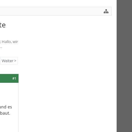
te
Hallo, wir
..
Weiter >
#1
 und es
baut.