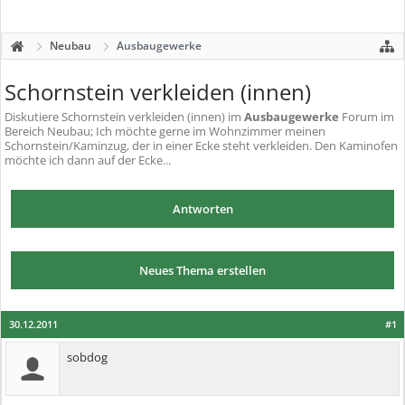
Neubau
Ausbaugewerke
Schornstein verkleiden (innen)
Diskutiere
Schornstein verkleiden (innen)
im
Ausbaugewerke
Forum im
Bereich Neubau; Ich möchte gerne im Wohnzimmer meinen
Schornstein/Kaminzug, der in einer Ecke steht verkleiden. Den Kaminofen
möchte ich dann auf der Ecke...
Antworten
Neues Thema erstellen
30.12.2011
#1
sobdog