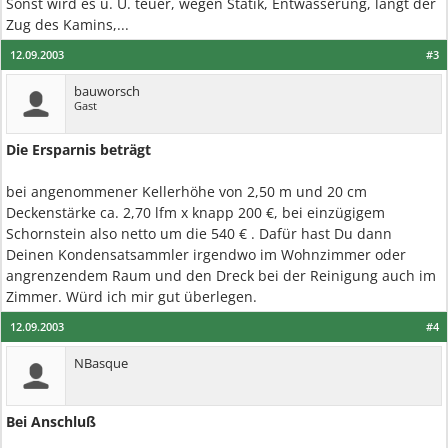
Sonst wird es u. U. teuer, wegen Statik, Entwässerung, langt der
Zug des Kamins,...
12.09.2003
#3
bauworsch
Gast
Die Ersparnis beträgt
bei angenommener Kellerhöhe von 2,50 m und 20 cm
Deckenstärke ca. 2,70 lfm x knapp 200 €, bei einzügigem
Schornstein also netto um die 540 € . Dafür hast Du dann
Deinen Kondensatsammler irgendwo im Wohnzimmer oder
angrenzendem Raum und den Dreck bei der Reinigung auch im
Zimmer. Würd ich mir gut überlegen.
12.09.2003
#4
NBasque
Bei Anschluß