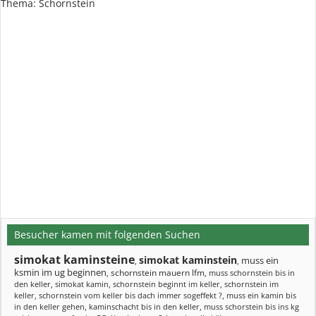
Thema: Schornstein
Besucher kamen mit folgenden Suchen
simokat kaminsteine
simokat kaminstein
muss ein
,
,
ksmin im ug beginnen
schornstein mauern lfm
,
,
muss schornstein bis in
den keller
,
simokat kamin
,
schornstein beginnt im keller
,
schornstein im
keller
,
schornstein vom keller bis dach immer sogeffekt ?
,
muss ein kamin bis
in den keller gehen
,
kaminschacht bis in den keller
,
muss schorstein bis ins kg