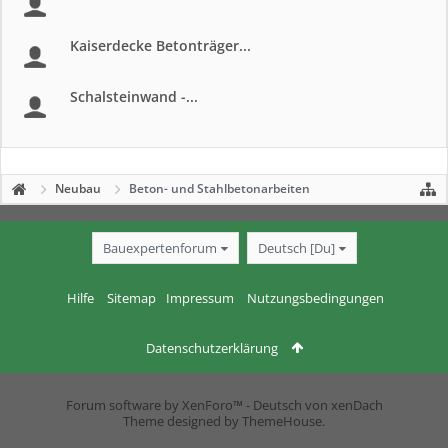
Kaiserdecke Betonträger...
Schalsteinwand -...
Neubau
Beton- und Stahlbetonarbeiten
Bauexpertenforum
Deutsch [Du]
Hilfe
Sitemap
Impressum
Nutzungsbedingungen
Datenschutzerklärung
Forum software by XenForo™
-
Deutsch von xenDach
Theme designed by
ThemeHouse
.