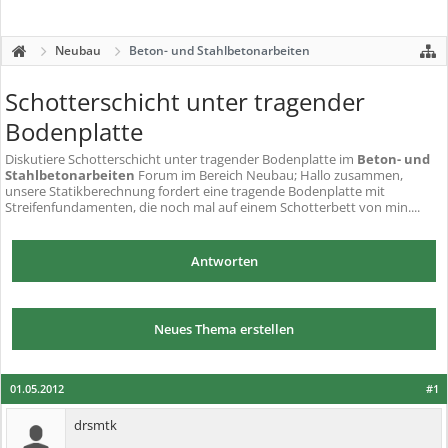
Neubau
Beton- und Stahlbetonarbeiten
Schotterschicht unter tragender
Bodenplatte
Diskutiere
Schotterschicht unter tragender Bodenplatte
im
Beton- und
Stahlbetonarbeiten
Forum im Bereich Neubau; Hallo zusammen,
unsere Statikberechnung fordert eine tragende Bodenplatte mit
Streifenfundamenten, die noch mal auf einem Schotterbett von min....
Antworten
Neues Thema erstellen
01.05.2012
#1
drsmtk