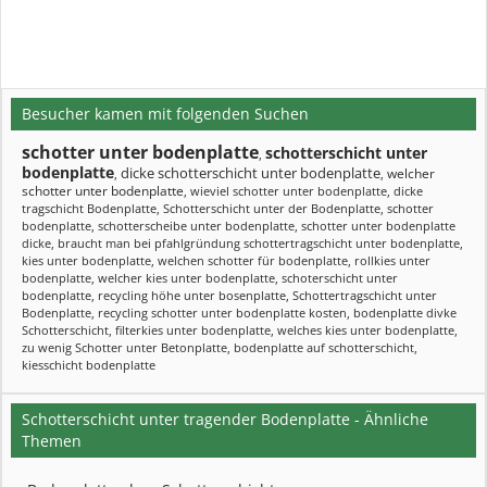
Besucher kamen mit folgenden Suchen
schotter unter bodenplatte
schotterschicht unter
,
bodenplatte
dicke schotterschicht unter bodenplatte
welcher
,
,
schotter unter bodenplatte
,
wieviel schotter unter bodenplatte
,
dicke
tragschicht Bodenplatte
,
Schotterschicht unter der Bodenplatte
,
schotter
bodenplatte
,
schotterscheibe unter bodenplatte
,
schotter unter bodenplatte
dicke
,
braucht man bei pfahlgründung schottertragschicht unter bodenplatte
,
kies unter bodenplatte
,
welchen schotter für bodenplatte
,
rollkies unter
bodenplatte
,
welcher kies unter bodenplatte
,
schoterschicht unter
bodenplatte
,
recycling höhe unter bosenplatte
,
Schottertragschicht unter
Bodenplatte
,
recycling schotter unter bodenplatte kosten
,
bodenplatte divke
Schotterschicht
,
filterkies unter bodenplatte
,
welches kies unter bodenplatte
,
zu wenig Schotter unter Betonplatte
,
bodenplatte auf schotterschicht
,
kiesschicht bodenplatte
Schotterschicht unter tragender Bodenplatte - Ähnliche
Themen