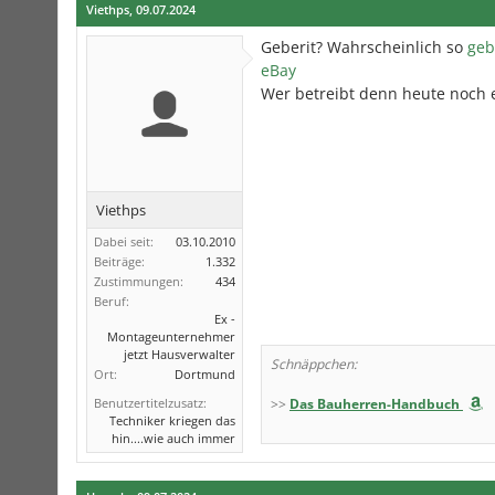
Viethps
,
09.07.2024
Geberit? Wahrscheinlich so
geb
eBay
Wer betreibt denn heute noch 
Viethps
Dabei seit:
03.10.2010
Beiträge:
1.332
Zustimmungen:
434
Beruf:
Ex -
Montageunternehmer
jetzt Hausverwalter
Schnäppchen:
Ort:
Dortmund
Benutzertitelzusatz:
>>
Das Bauherren-Handbuch
Techniker kriegen das
hin....wie auch immer