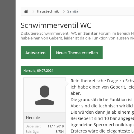
Haustechnik
Sanitär
Schwimmerventil WC
Diskutiere
Schwimmerventil WC
im
Sanitär
Forum im Bereich Ha
habe einen von Geberit, leider ist da die Funktion von aussen nic
Antworten
Neues Thema erstellen
Hercule
,
09.07.2024
Rein theoretische Frage zu Sc
Ich habe einen von Geberit, leid
aber.
Die grundsätzliche Funktion ist 
Aber sind die technisch wirklic
Die würden dann ja ab einem g
Hercule
Bei Geberit sind 10 bar angege
irgendeine Sperrmechanik kapu
Dabei seit:
11.11.2019
Ersteres wäre die eleganteste L
Beiträge:
3.734