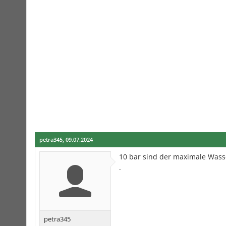
petra345
,
09.07.2024
10 bar sind der maximale Wasse
.
petra345