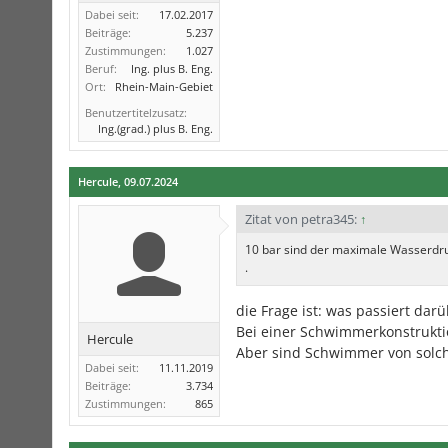
Dabei seit:
17.02.2017
Beiträge:
5.237
Zustimmungen:
1.027
Beruf:
Ing. plus B. Eng.
Ort:
Rhein-Main-Gebiet
Benutzertitelzusatz:
Ing.(grad.) plus B. Eng.
Hercule
,
09.07.2024
Zitat von petra345:
↑
10 bar sind der maximale Wasserdruc
.
die Frage ist: was passiert darü
Bei einer Schwimmerkonstrukti
Hercule
Aber sind Schwimmer von solche
Dabei seit:
11.11.2019
Beiträge:
3.734
Zustimmungen:
865