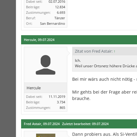
Dabei seit:
02.07.2016
Beiträge:
12.834
Zustimmungen:
6.693
Beruf:
Tänzer
Ort:
San Bernardino
Hercule
,
09.07.2024
Zitat von Fred Astair:
↑
Ich.
Weil unser Ortsnetz höhere Drücke a
Bei mir wärs auch nicht nötig 
Hercule
Mir gehts bei der Frage aber re
Dabei seit:
11.11.2019
brauche.
Beiträge:
3.734
Zustimmungen:
865
Fred Astair
,
09.07.2024
Zuletzt bearbeitet:
09.07.2024
Dann probiers aus. Als Si-Venti