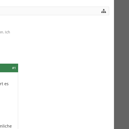
n. Ich
#1
rt es
hnliche