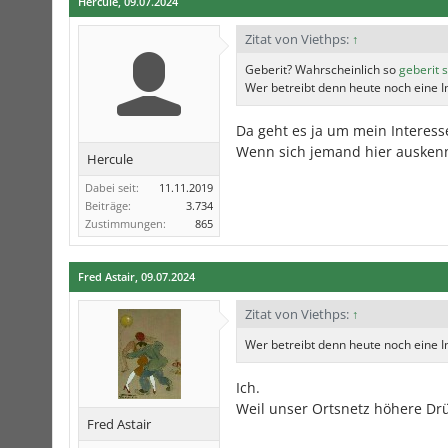
Hercule
,
09.07.2024
Zitat von Viethps:
↑
Geberit? Wahrscheinlich so
geberit 
Wer betreibt denn heute noch eine 
Da geht es ja um mein Interesse
Wenn sich jemand hier auskennt
Hercule
Dabei seit:
11.11.2019
Beiträge:
3.734
Zustimmungen:
865
Fred Astair
,
09.07.2024
Zitat von Viethps:
↑
Wer betreibt denn heute noch eine I
Ich.
Weil unser Ortsnetz höhere Drü
Fred Astair