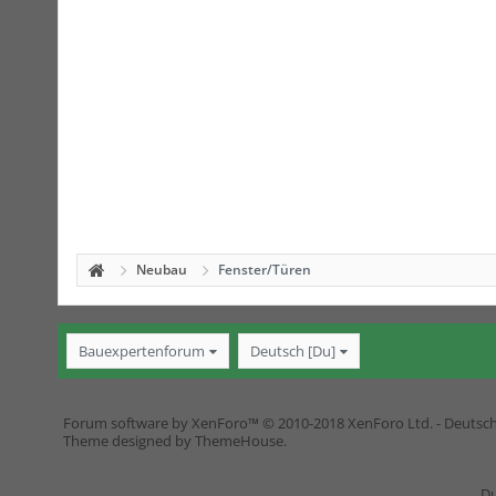
Neubau
Fenster/Türen
Bauexpertenforum
Deutsch [Du]
Forum software by XenForo™
© 2010-2018 XenForo Ltd.
-
Deutsc
Theme designed by
ThemeHouse
.
Du