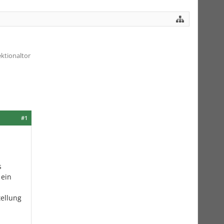
ktionaltor
#1
s
 ein
tellung