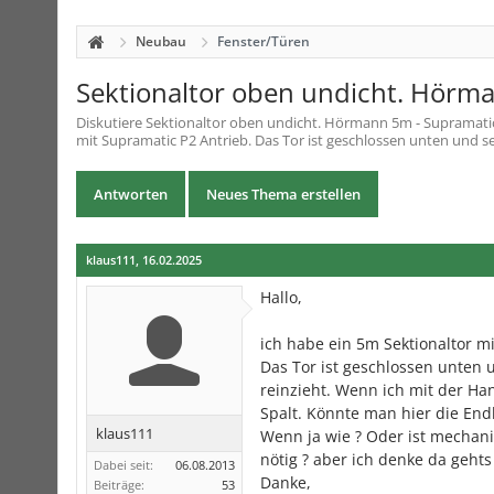
Neubau
Fenster/Türen
Sektionaltor oben undicht. Hörm
Diskutiere
Sektionaltor oben undicht. Hörmann 5m - Supramati
mit Supramatic P2 Antrieb. Das Tor ist geschlossen unten und seit
Antworten
Neues Thema erstellen
klaus111
,
16.02.2025
Hallo,
ich habe ein 5m Sektionaltor m
Das Tor ist geschlossen unten u
reinzieht. Wenn ich mit der Han
Spalt. Könnte man hier die End
klaus111
Wenn ja wie ? Oder ist mechani
nötig ? aber ich denke da geht
Dabei seit:
06.08.2013
Danke,
Beiträge:
53