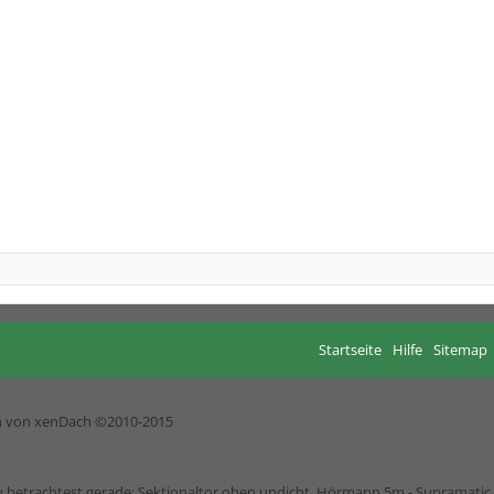
Startseite
Hilfe
Sitemap
h von xenDach
©2010-2015
 betrachtest gerade: Sektionaltor oben undicht. Hörmann 5m - Supramatic