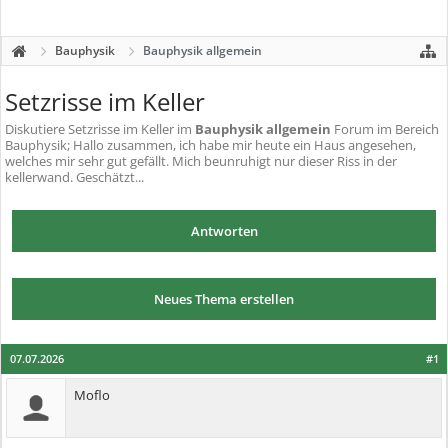
Bauphysik
Bauphysik allgemein
Setzrisse im Keller
Diskutiere
Setzrisse im Keller
im
Bauphysik allgemein
Forum im Bereich
Bauphysik; Hallo zusammen, ich habe mir heute ein Haus angesehen,
welches mir sehr gut gefällt. Mich beunruhigt nur dieser Riss in der
kellerwand. Geschätzt...
Antworten
Neues Thema erstellen
07.07.2026
#1
Moflo