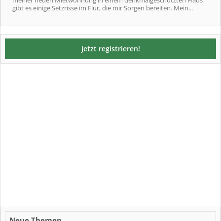
meiner neuen Mietwohnung in einem denkmalgeschützten Haus
gibt es einige Setzrisse im Flur, die mir Sorgen bereiten. Mein...
Jetzt registrieren!
Neue Themen