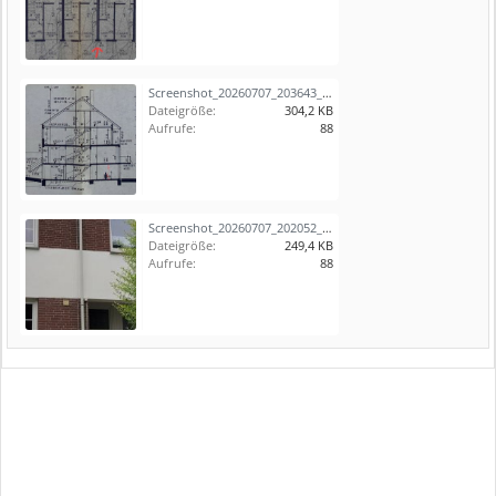
Screenshot_20260707_203643_Samsung Notes.jpg
Dateigröße:
304,2 KB
Aufrufe:
88
Screenshot_20260707_202052_Gallery.jpg
Dateigröße:
249,4 KB
Aufrufe:
88