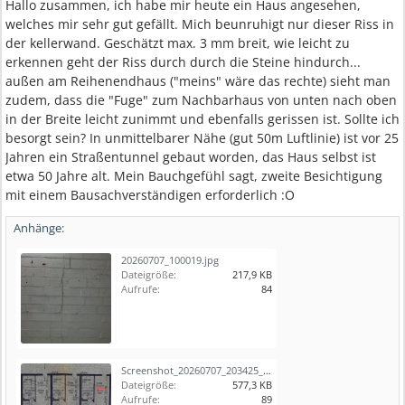
Hallo zusammen, ich habe mir heute ein Haus angesehen,
welches mir sehr gut gefällt. Mich beunruhigt nur dieser Riss in
der kellerwand. Geschätzt max. 3 mm breit, wie leicht zu
erkennen geht der Riss durch durch die Steine hindurch...
außen am Reihenendhaus ("meins" wäre das rechte) sieht man
zudem, dass die "Fuge" zum Nachbarhaus von unten nach oben
in der Breite leicht zunimmt und ebenfalls gerissen ist. Sollte ich
besorgt sein? In unmittelbarer Nähe (gut 50m Luftlinie) ist vor 25
Jahren ein Straßentunnel gebaut worden, das Haus selbst ist
etwa 50 Jahre alt. Mein Bauchgefühl sagt, zweite Besichtigung
mit einem Bausachverständigen erforderlich :O
Anhänge:
20260707_100019.jpg
Dateigröße:
217,9 KB
Aufrufe:
84
Screenshot_20260707_203425_Samsung Notes.jpg
Dateigröße:
577,3 KB
Aufrufe:
89