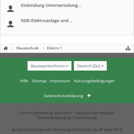
Einbindung Unterverteilung...
DDR-Elektroanlage und...
Haustechnik
Elektro 1
Bauexpertenforum
Deutsch [Du]
Hilfe
Sitemap
Impressum
Nutzungsbedingungen
Datenschutzerklärung
Forum software by XenForo™
-
Deutsch von xenDach
Theme designed by
ThemeHouse
.
Du betrachtest gerade: Sicherung mit Schuko als 2P oder 1P+N