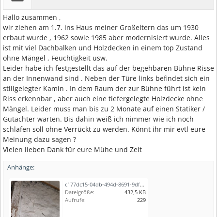
Hallo zusammen ,
wir ziehen am 1.7. ins Haus meiner Großeltern das um 1930
erbaut wurde , 1962 sowie 1985 aber modernisiert wurde. Alles
ist mit viel Dachbalken und Holzdecken in einem top Zustand
ohne Mängel , Feuchtigkeit usw.
Leider habe ich festgestellt das auf der begehbaren Bühne Risse
an der Innenwand sind . Neben der Türe links befindet sich ein
stillgelegter Kamin . In dem Raum der zur Bühne führt ist kein
Riss erkennbar , aber auch eine tiefergelegte Holzdecke ohne
Mängel. Leider muss man bis zu 2 Monate auf einen Statiker /
Gutachter warten. Bis dahin weiß ich nimmer wie ich noch
schlafen soll ohne Verrückt zu werden. Könnt ihr mir evtl eure
Meinung dazu sagen ?
Vielen lieben Dank für eure Mühe und Zeit
Anhänge:
c177dc15-04db-494d-8691-9df9b70a3db5.jpeg
Dateigröße:
432,5 KB
Aufrufe:
229