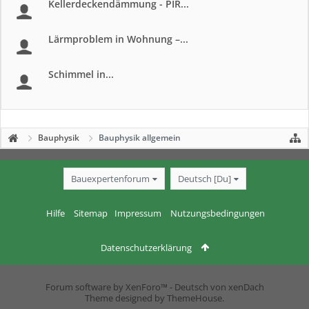
Kellerdeckendämmung - PIR...
Lärmproblem in Wohnung –...
Schimmel in...
Bauphysik
Bauphysik allgemein
Bauexpertenforum
Deutsch [Du]
Hilfe
Sitemap
Impressum
Nutzungsbedingungen
Datenschutzerklärung
Forum software by XenForo™
-
Deutsch von xenDach
Theme designed by
ThemeHouse
.