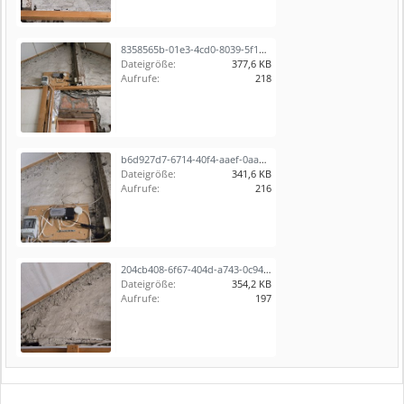
8358565b-01e3-4cd0-8039-5f1e45602172.jpeg
Dateigröße:
377,6 KB
Aufrufe:
218
b6d927d7-6714-40f4-aaef-0aa0add08b50.jpeg
Dateigröße:
341,6 KB
Aufrufe:
216
204cb408-6f67-404d-a743-0c946619257a.jpeg
Dateigröße:
354,2 KB
Aufrufe:
197