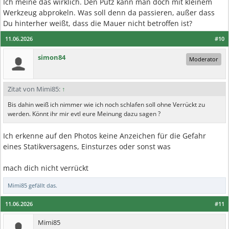
Ich meine das wirklich. Den Putz kann man doch mit kleinem
Werkzeug abprokeln. Was soll denn da passieren, außer dass
Du hinterher weißt, dass die Mauer nicht betroffen ist?
11.06.2026
#10
simon84
Moderator
Zitat von Mimi85:
↑
Bis dahin weiß ich nimmer wie ich noch schlafen soll ohne Verrückt zu
werden. Könnt ihr mir evtl eure Meinung dazu sagen ?
Ich erkenne auf den Photos keine Anzeichen für die Gefahr
eines Statikversagens, Einsturzes oder sonst was
mach dich nicht verrückt
Mimi85
gefällt das.
11.06.2026
#11
Mimi85