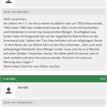
Zitat von Mimi85:
↑
Hallo zusammen ,
wir ziehen am 1.7. ins Haus meiner Großeltern das um 1930 erbaut wurde ,
1962 sowie 1985 aber modernisiert wurde. Alles ist mit viel Dachbalken
und Holzdecken in einem top Zustand ohne Mängel , Feuchtigkeit usw.
Leider habe ich festgestellt das auf der begehbaren Bühne Risse an der
Innenwand sind . Neben der Türe links befindet sich ein stillgelegter Kamin
. In dem Raum der zur Bühne führt ist kein Riss erkennbar , aber auch eine
tiefergelegte Holzdecke ohne Mängel. Leider muss man bis zu 2 Monate
auf einen Statiker / Gutachter warten. Bis dahin weiß ich nimmer wie ich
noch schlafen soll ohne Verrückt zu werden. Könnt ihr mir evtl eure
Meinung dazu sagen ?
Vielen lieben Dank für eure Mühe und Zeit
11.06.2026
#12
Mimi85
Zitat von hampshire:
↑