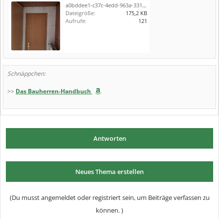
a0bddee1-c37c-4edd-963a-331867580969.jpeg
Dateigröße:
175,2 KB
Aufrufe:
121
Schnäppchen:
>>
Das Bauherren-Handbuch
Antworten
Neues Thema erstellen
(Du musst angemeldet oder registriert sein, um Beiträge verfassen zu
können. )