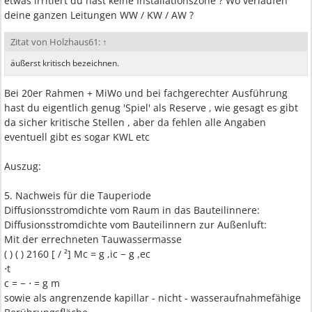
etwas irritiert du hast keine Installationszone ? Wo verlaufen
deine ganzen Leitungen WW / KW / AW ?
Zitat von Holzhaus61:
↑
äußerst kritisch bezeichnen.
Bei 20er Rahmen + MiWo und bei fachgerechter Ausführung
hast du eigentlich genug 'Spiel' als Reserve , wie gesagt es gibt
da sicher kritische Stellen , aber da fehlen alle Angaben
eventuell gibt es sogar KWL etc
Auszug:
5. Nachweis für die Tauperiode
Diffusionsstromdichte vom Raum in das Bauteilinnere:
Diffusionsstromdichte vom Bauteilinnern zur Außenluft:
Mit der errechneten Tauwassermasse
( ) ( ) 2160 [ / ²] Mc = g ,ic − g ,ec
⋅t
c = − ⋅ = g m
sowie als angrenzende kapillar - nicht - wasseraufnahmefähige