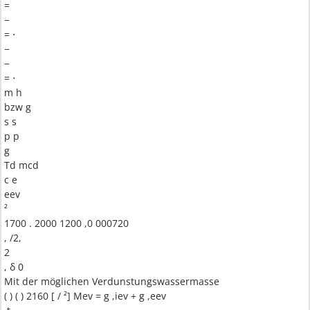
=
−
= ⋅
−
−
= ⋅
m h
bzw g
s s
p p
g
Td mcd
c e
eev
²
1700 . 2000 1200 ,0 000720
, /2,
2
, δ 0
Mit der möglichen Verdunstungswassermasse
( ) ( ) 2160 [ / ²] Mev = g ,iev + g ,eev