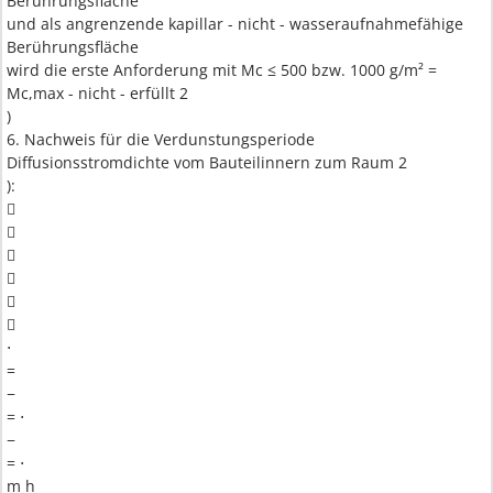
Berührungsfläche
und als angrenzende kapillar - nicht - wasseraufnahmefähige
Berührungsfläche
wird die erste Anforderung mit Mc ≤ 500 bzw. 1000 g/m² =
Mc,max - nicht - erfüllt 2
)
6. Nachweis für die Verdunstungsperiode
Diffusionsstromdichte vom Bauteilinnern zum Raum 2
):






⋅
=
−
= ⋅
−
= ⋅
m h