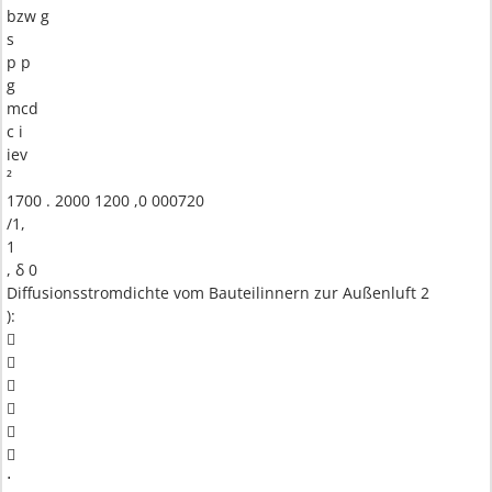
bzw g
s
p p
g
mcd
c i
iev
²
1700 . 2000 1200 ,0 000720
/1,
1
, δ 0
Diffusionsstromdichte vom Bauteilinnern zur Außenluft 2
):






⋅