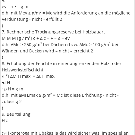
⋅t
ev = + ⋅ = g m
d.h. mit Mev ≥ g/m² = Mc wird die Anforderung an die mögliche
Verdunstung - nicht - erfüllt 2
)
7. Rechnerische Trocknungsreserve bei Holzbauart
M M M [g / m²] c + ∆ c = + = ≤ = ev
d.h. ∆Mc ≥ 250 g/m² bei Dächern bzw. ∆Mc ≥ 100 g/m² bei
Wänden und Decken wird – nicht – erreicht 2
)
8. Erhöhung der Feuchte in einer angrenzenden Holz- oder
Holzwerkstoffschicht
/[ ²] ∆M H max, = ∆uH max,
⋅d H
⋅ ρ H = g m
d.h. mit ∆MH,max ≥ g/m² = Mc ist diese Erhöhung - nicht -
zulässig 2
)
9. Beurteilung
Etc
@Tikonteroga mit Ubakas ja das wird sicher was, im speziellen