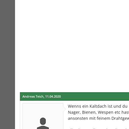
Andreas Teich
,
11.04.2020
Wenns ein Kaltdach ist und du
Nager, Bienen, Wespen etc hast
ansonsten mit feinem Drahtgew