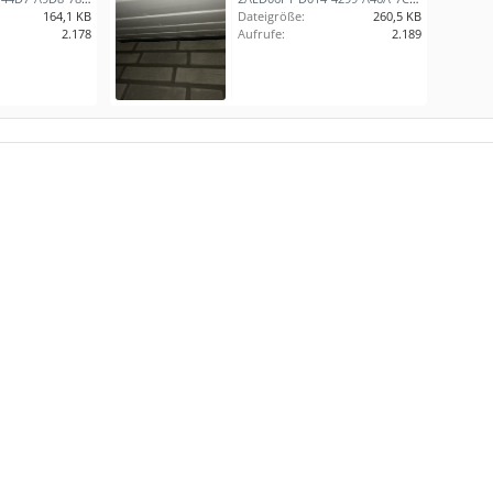
164,1 KB
Dateigröße:
260,5 KB
2.178
Aufrufe:
2.189