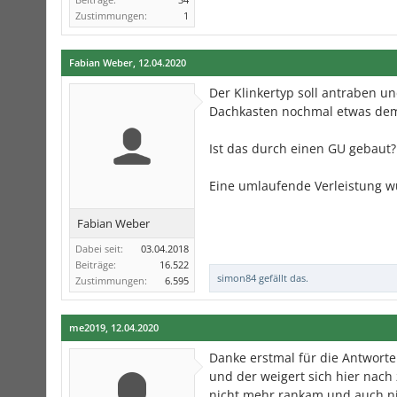
Zustimmungen:
1
Fabian Weber
,
12.04.2020
Der Klinkertyp soll antraben u
Dachkasten nochmal etwas dem
Ist das durch einen GU gebaut?
Eine umlaufende Verleistung wü
Fabian Weber
Dabei seit:
03.04.2018
Beiträge:
16.522
simon84
gefällt das.
Zustimmungen:
6.595
me2019
,
12.04.2020
Danke erstmal für die Antworte
und der weigert sich hier nac
nicht mehr rankam und auch ni