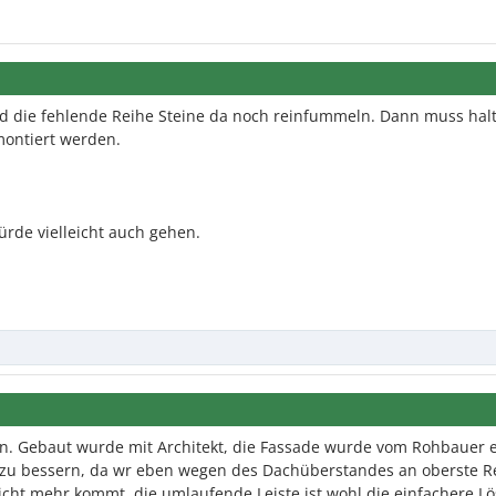
nd die fehlende Reihe Steine da noch reinfummeln. Dann muss halt
ontiert werden.
rde vielleicht auch gehen.
n. Gebaut wurde mit Architekt, die Fassade wurde vom Rohbauer er
h zu bessern, da wr eben wegen des Dachüberstandes an oberste R
cht mehr kommt, die umlaufende Leiste ist wohl die einfachere L