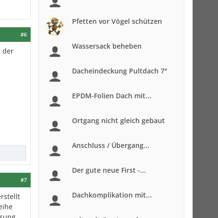
Pfetten vor Vögel schützen
#6
Wassersack beheben
 der
Dacheindeckung Pultdach 7°
EPDM-Folien Dach mit...
Ortgang nicht gleich gebaut
Anschluss / Übergang...
Der gute neue First -...
#7
Dachkomplikation mit...
stellt
eihe
ösung