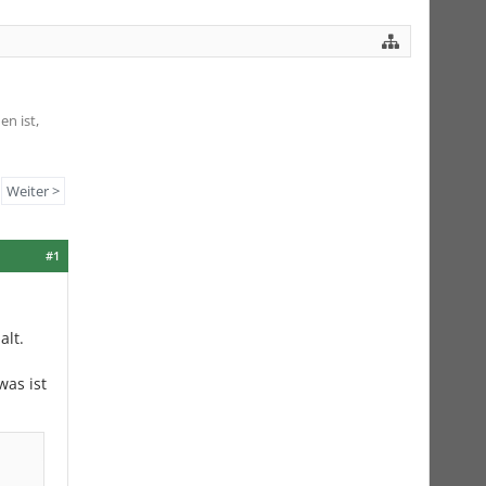
n ist,
Weiter >
#1
alt.
was ist