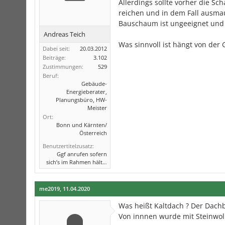
Allerdings sollte vorher die S
reichen und in dem Fall ausma
Bauschaum ist ungeeignet und 
Andreas Teich
Was sinnvoll ist hängt von der 
Dabei seit:
20.03.2012
Beiträge:
3.102
Zustimmungen:
529
Beruf:
Gebäude-
Energieberater,
Planungsbüro, HW-
Meister
Ort:
Bonn und Kärnten/
Österreich
Benutzertitelzusatz:
Ggf anrufen sofern
sich’s im Rahmen hält…
me2019
,
11.04.2020
Was heißt Kaltdach ? Der Dach
Von innnen wurde mit Steinwo