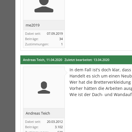
me2019
Dabei seit:
07.09.2019
Beiträge:
34
Zustimmungen:
1
Andreas Teich
,
11.04.2020
Zuletzt bearbeitet:
13.04.2020
In dem Fall ist's doch klar, d
Handelt es sich um einen Neu
Wer hat die Bretterverkleidung
Vorher hätten die Arbeiten au
Wie ist der Dach- und Wandau
Andreas Teich
Dabei seit:
20.03.2012
Beiträge:
3.102