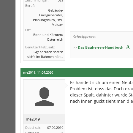
Zustimmungen:
529
Beruf:
Gebäude-
Energieberater,
Planungsbüro, HW-
Meister
Ort:
Bonn und Kärnten/
Schnäppchen:
Österreich
Benutzertitelzusatz:
>>
Das Bauherren-Handbuch
Ggf anrufen sofern
sich’s im Rahmen hält…
me2019
,
11.04.2020
Es handelt sich um einen Neu
Problem ist, dass das Dach drau
dieser Spalt. dahinter wurde S
nach innen guckt sieht man die
me2019
Dabei seit:
07.09.2019
Beiträge:
34