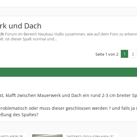
rk und Dach
ch
Forum im Bereich Neubau; Hallo zusammen, wie auf dem Foto zu erkenne
. Ist dieser Spalt normal und...
1
2
Seite 1 von 2
st, klafft zwischen Mauerwerk und Dach ein rund 2-3 cm breiter Sp
problematisch oder muss dieser geschlossen werden ? und falls ja 
ießung des Spaltes?
DBF056DF-3075-44D7-A9D8-78022B21463B.jpeg
2AED06F1-D014-4299-A46A-7C9D2F5E3CED.jpeg