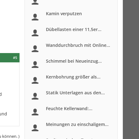
Kamin verputzen
Dübellasten einer 11,5er...
Wanddurchbruch mit Online...
#5
Schimmel bei Neueinzug...
Kernbohrung größer als...
Statik Unterlagen aus den...
d
Feuchte Kellerwand:...
 und
Meinungen zu einschaligem...
u können. )