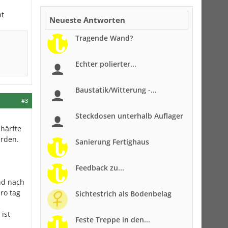
ht
Neueste Antworten
Tragende Wand?
Echter polierter...
Baustatik/Witterung -...
#3
Steckdosen unterhalb Auflager
chärfte
erden.
Sanierung Fertighaus
Feedback zu...
und nach
ro tag
Sichtestrich als Bodenbelag
ist
Feste Treppe in den...