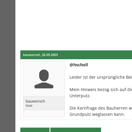
bauworsch
,
26.09.2003
@hscholl
Leider ist der ursprüngliche Be
Mein Hinweis bezog sich auf di
Unterputz.
bauworsch
Gast
Die Kernfrage des Bauherren 
Grundputz weglassen kann.