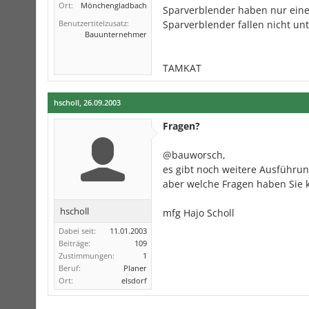
Ort:
Mönchengladbach
Sparverblender haben nur eine
Benutzertitelzusatz:
Sparverblender fallen nicht un
Bauunternehmer
TAMKAT
hscholl
,
26.09.2003
Fragen?
@bauworsch,
es gibt noch weitere Ausführun
aber welche Fragen haben Sie 
hscholl
mfg Hajo Scholl
Dabei seit:
11.01.2003
Beiträge:
109
Zustimmungen:
1
Beruf:
Planer
Ort:
elsdorf