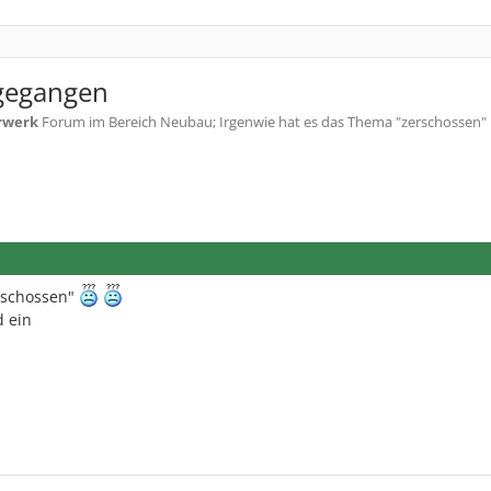
 gegangen
rwerk
Forum im Bereich Neubau; Irgenwie hat es das Thema "zerschossen" 
rschossen"
d ein