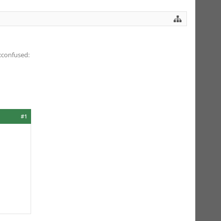
:confused:
#1