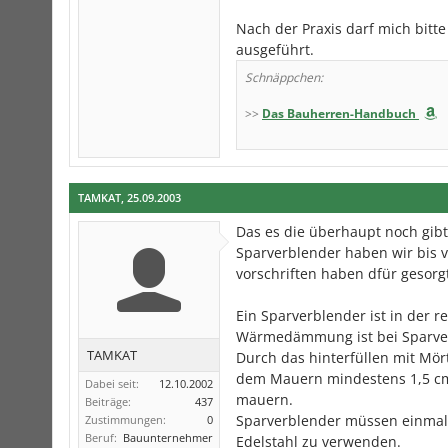
Nach der Praxis darf mich bitt
ausgeführt.
Schnäppchen:
>>
Das Bauherren-Handbuch
TAMKAT
,
25.09.2003
Das es die überhaupt noch gibt
Sparverblender haben wir bis vo
vorschriften haben dfür gesor
Ein Sparverblender ist in der re
Wärmedämmung ist bei Sparver
TAMKAT
Durch das hinterfüllen mit Mört
dem Mauern mindestens 1,5 cm
Dabei seit:
12.10.2002
mauern.
Beiträge:
437
Sparverblender müssen einmal 
Zustimmungen:
0
Beruf:
Bauunternehmer
Edelstahl zu verwenden.