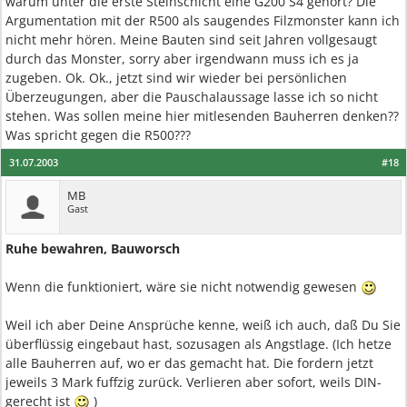
warum unter die erste Steinschicht eine G200 S4 gehört? Die
Argumentation mit der R500 als saugendes Filzmonster kann ich
nicht mehr hören. Meine Bauten sind seit Jahren vollgesaugt
durch das Monster, sorry aber irgendwann muss ich es ja
zugeben. Ok. Ok., jetzt sind wir wieder bei persönlichen
Überzeugungen, aber die Pauschalaussage lasse ich so nicht
stehen. Was sollen meine hier mitlesenden Bauherren denken??
Was spricht gegen die R500???
31.07.2003
#18
MB
Gast
Ruhe bewahren, Bauworsch
Wenn die funktioniert, wäre sie nicht notwendig gewesen
Weil ich aber Deine Ansprüche kenne, weiß ich auch, daß Du Sie
überflüssig eingebaut hast, sozusagen als Angstlage. (Ich hetze
alle Bauherren auf, wo er das gemacht hat. Die fordern jetzt
jeweils 3 Mark fuffzig zurück. Verlieren aber sofort, weils DIN-
gerecht ist
)