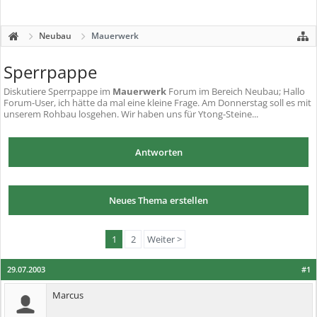
Neubau
Mauerwerk
Sperrpappe
Diskutiere
Sperrpappe
im
Mauerwerk
Forum im Bereich Neubau; Hallo
Forum-User, ich hätte da mal eine kleine Frage. Am Donnerstag soll es mit
unserem Rohbau losgehen. Wir haben uns für Ytong-Steine...
Antworten
Neues Thema erstellen
1
2
Weiter >
29.07.2003
#1
Marcus