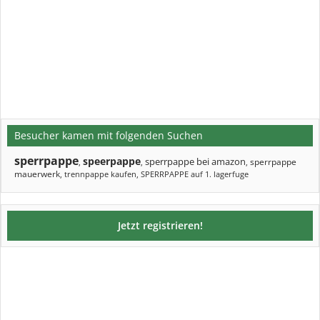
Besucher kamen mit folgenden Suchen
sperrpappe
speerpappe
sperrpappe bei amazon
sperrpappe
,
,
,
mauerwerk
,
trennpappe kaufen
,
SPERRPAPPE auf 1. lagerfuge
Jetzt registrieren!