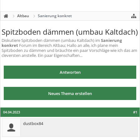
Altbau
Sanierung konkret
Spitzboden dämmen (umbau Kaltdach)
Diskutiere
Spitzboden dämmen (umbau Kaltdach)
im
Sanierung
konkret
Forum im Bereich Altbau; Hallo an alle, ich plane mein
Spitzboden zu dämmen und bräuchte ein paar Vorschläge wie ich das am
cleversten anstelle. Ein paar Eigenschaften...
Antworten
Neues Thema erstellen
04.04.2023
#1
dustbox84