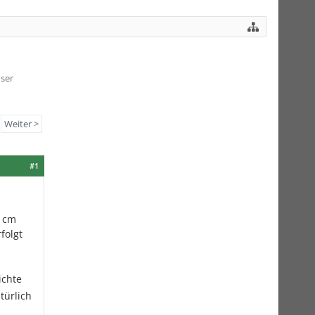
nser
Weiter >
#1
8 cm
folgt
ichte
türlich