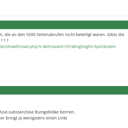
, die an den 5500 Seitenabrufen nicht beteiligt waren. Gibts die
? ? ?
de/showthread.php?s=&threadid=551&highlight=Spitzboden
iffuse,substanzlose Rumgeblöke beirren.
der bringt ja wenigstens einen Link)