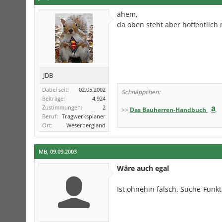
ähem,
da oben steht aber hoffentlich 
JDB
Dabei seit:
02.05.2002
Schnäppchen:
Beiträge:
4.924
Zustimmungen:
2
>>
Das Bauherren-Handbuch
Beruf:
Tragwerksplaner
Ort:
Weserbergland
MB
,
09.09.2003
Wäre auch egal
Ist ohnehin falsch. Suche-Funkti