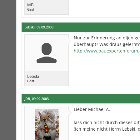
MB
Gast
Lebski
,
09.09.2003
Nur zur Erinnerung an dijenigen
überhaupt? Was draus gelernt? 
http://www.bauexpertenforum.
Lebski
Gast
JDB
,
09.09.2003
Lieber Michael A,
lass dich nicht durch dieses d
(Ich meine nicht Herrn Lebski, 