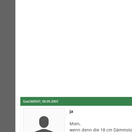
Gast360547
,
08.09.2003
ja
Moin,
wenn denn die 18 cm Dämmstof