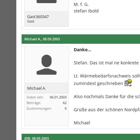
M. f. G.
stefan ibold
Gast360547
Gast
Michael A.
,
08.09.2003
Danke...
Stefan. Das ist mal ne konkret
Lt. Wärmebedarfsnachweis sollt
zumindest geschrieben
Michael A.
Also nochmals Danke für die sc
Dabei seit:
06.01.2003
Beiträge:
62
Zustimmungen:
0
Grüße aus der schönen Nordpf
Michael
JDB
,
08.09.2003