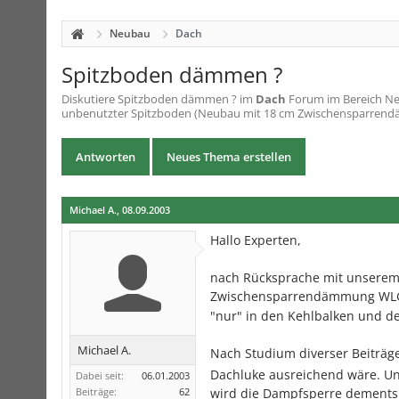
Neubau
Dach
Spitzboden dämmen ?
Diskutiere
Spitzboden dämmen ?
im
Dach
Forum im Bereich Neu
unbenutzter Spitzboden (Neubau mit 18 cm Zwischensparrend
Antworten
Neues Thema erstellen
Michael A.
,
08.09.2003
Hallo Experten,
nach Rücksprache mit unserem 
Zwischensparrendämmung WLG 
"nur" in den Kehlbalken und de
Michael A.
Nach Studium diverser Beiträge 
Dachluke ausreichend wäre. U
Dabei seit:
06.01.2003
Beiträge:
62
wird die Dampfsperre dementsp