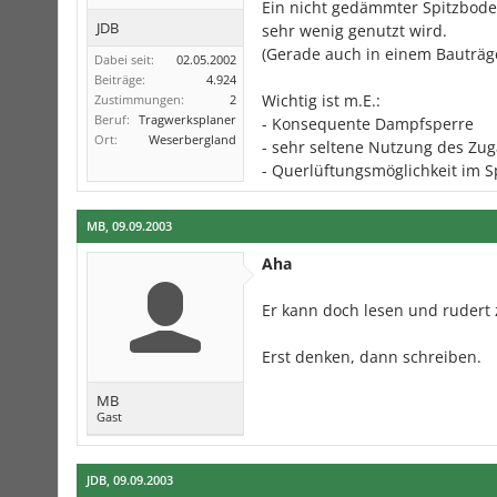
Ein nicht gedämmter Spitzboden
JDB
sehr wenig genutzt wird.
(Gerade auch in einem Bauträg
Dabei seit:
02.05.2002
Beiträge:
4.924
Wichtig ist m.E.:
Zustimmungen:
2
Beruf:
Tragwerksplaner
- Konsequente Dampfsperre
Ort:
Weserbergland
- sehr seltene Nutzung des Zu
- Querlüftungsmöglichkeit im 
MB
,
09.09.2003
Aha
Er kann doch lesen und rudert 
Erst denken, dann schreiben.
MB
Gast
JDB
,
09.09.2003