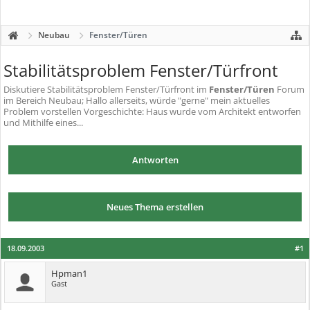
Neubau
Fenster/Türen
Stabilitätsproblem Fenster/Türfront
Diskutiere
Stabilitätsproblem Fenster/Türfront
im
Fenster/Türen
Forum
im Bereich Neubau; Hallo allerseits, würde "gerne" mein aktuelles
Problem vorstellen Vorgeschichte: Haus wurde vom Architekt entworfen
und Mithilfe eines...
Antworten
Neues Thema erstellen
18.09.2003
#1
Hpman1
Gast