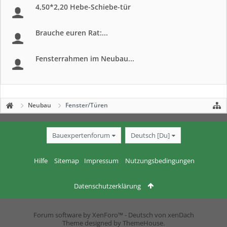
4,50*2,20 Hebe-Schiebe-tür
Brauche euren Rat:...
Fensterrahmen im Neubau...
Neubau
Fenster/Türen
Bauexpertenforum
Deutsch [Du]
Hilfe
Sitemap
Impressum
Nutzungsbedingungen
Datenschutzerklärung
Forum software by XenForo™
-
Deutsch von xenDach
Theme designed by
ThemeHouse
.