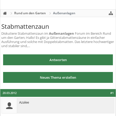
Rund um den Garten
Außenanlagen
Stabmattenzaun
Diskutiere
Stabmattenzaun
im
Außenanlagen
Forum im Bereich Rund
um den Garten; Hallo! Es gibt ja Gitterstabmattenzäune in einfacher
Ausführung und solche mit Doppelstabmatten. Das letztere hochwertiger
und stabiler sind,...
Antworten
Neues Thema erstellen
20.03.2012
#1
Azalee