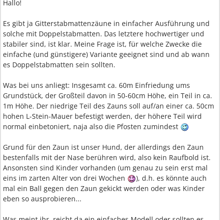
Hallo!
Es gibt ja Gitterstabmattenzäune in einfacher Ausführung und
solche mit Doppelstabmatten. Das letztere hochwertiger und
stabiler sind, ist klar. Meine Frage ist, für welche Zwecke die
einfache (und günstigere) Variante geeignet sind und ab wann
es Doppelstabmatten sein sollten.
Was bei uns anliegt: Insgesamt ca. 60m Einfriedung ums
Grundstück, der Großteil davon in 50-60cm Höhe, ein Teil in ca.
1m Höhe. Der niedrige Teil des Zauns soll auf/an einer ca. 50cm
hohen L-Stein-Mauer befestigt werden, der höhere Teil wird
normal einbetoniert, naja also die Pfosten zumindest
Grund für den Zaun ist unser Hund, der allerdings den Zaun
bestenfalls mit der Nase berühren wird, also kein Raufbold ist.
Ansonsten sind Kinder vorhanden (um genau zu sein erst mal
eins im zarten Alter von drei Wochen
), d.h. es könnte auch
mal ein Ball gegen den Zaun gekickt werden oder was Kinder
eben so ausprobieren...
Was meint ihr, reicht da ein einfaches Modell oder sollten es