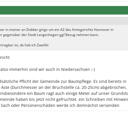
aber in meiner an Dobber gings um ein AZ des Amtsgerichts Hannover in
ber gegenüber der Stadt Langenhagen ggf Bezug nehmen kann.
tragbar ist, da hab ich Zweifel.
 nicht
also immerhin sind wir auch in Niedersachsen ;-)
dsätzliche Pflicht der Gemeinde zur Baumpflege. Es sind bereits in
e Äste (Durchmesser an der Bruchstelle ca. 20-25cm) abgebrochen,
Insbesondere ein Baum ragt auch einige Meter auf unser Grundst
einde haben bis jetzt nicht gefruchtet, ein Schreiben mit Hinwei
ei Sach oder Personenschäden werde ich demnächst versenden