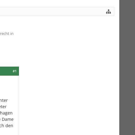
recht in
#1
nter
eter
nhagen
ie Dame
rch den