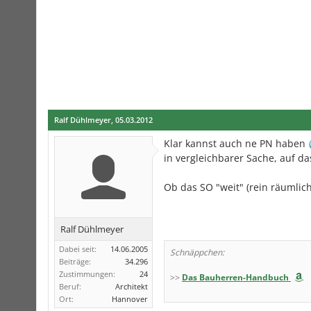
Ralf Dühlmeyer
,
05.03.2012
Klar kannst auch ne PN haben
in vergleichbarer Sache, auf 
Ob das SO "weit" (rein räumlich
Ralf Dühlmeyer
Dabei seit:
14.06.2005
Schnäppchen:
Beiträge:
34.296
Zustimmungen:
24
>>
Das Bauherren-Handbuch
Beruf:
Architekt
Ort:
Hannover