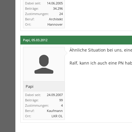
Dabei seit:
14.06.2005
Beiträge:
34.296
Zustimmungen:
24
Beruf:
Architekt
Ort:
Hannover
Papi
,
05.03.2012
Ähnliche Situation bei uns, ei
Ralf, kann ich auch eine PN ha
Papi
Dabei seit:
24.09.2007
Beiträge:
99
Zustimmungen:
4
Beruf:
Kaufmann
Ort:
LKR OL