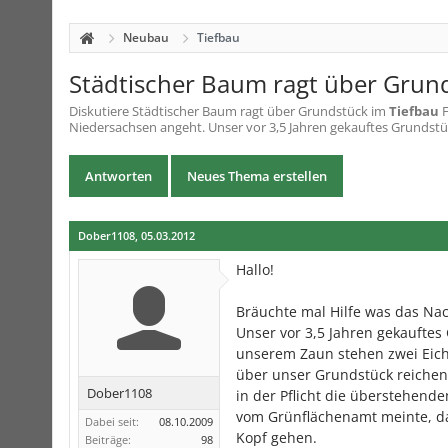
Neubau
Tiefbau
Städtischer Baum ragt über Grun
Diskutiere
Städtischer Baum ragt über Grundstück
im
Tiefbau
F
Niedersachsen angeht. Unser vor 3,5 Jahren gekauftes Grundstück
Antworten
Neues Thema erstellen
Dober1108
,
05.03.2012
Hallo!
Bräuchte mal Hilfe was das Na
Unser vor 3,5 Jahren gekauftes
unserem Zaun stehen zwei Eich
über unser Grundstück reichen
Dober1108
in der Pflicht die überstehend
vom Grünflächenamt meinte, das
Dabei seit:
08.10.2009
Kopf gehen.
Beiträge:
98