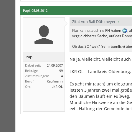
Papi
,
05.03.2012
Zitat von Ralf Dühlmeyer:
↑
Klar kannst auch ne PN haben
, 
vergleichbarer Sache, auf das Dob
Ob das SO "weit" (rein räumlich) über
Papi
Na ja, vielleicht, vielleicht auch
Dabei seit:
24.09.2007
Beiträge:
99
LKR OL = Landkreis Oldenburg, 
Zustimmungen:
4
Beruf:
Kaufmann
Es geht mir (auch) um die grun
Ort:
LKR OL
letzten 3 Jahren zwei mal groß
den Bäumen läuft ein Fußweg. 
Mündliche Hinsweise an die Gem
evtl. Haftung der Gemeinde b