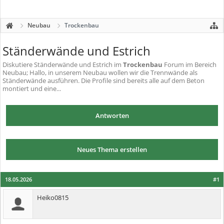
Neubau
Trockenbau
Ständerwände und Estrich
Diskutiere
Ständerwände und Estrich
im
Trockenbau
Forum im Bereich
Neubau; Hallo, in unserem Neubau wollen wir die Trennwände als
Ständerwände ausführen. Die Profile sind bereits alle auf dem Beton
montiert und eine...
Antworten
Neues Thema erstellen
18.05.2026
#1
Heiko0815