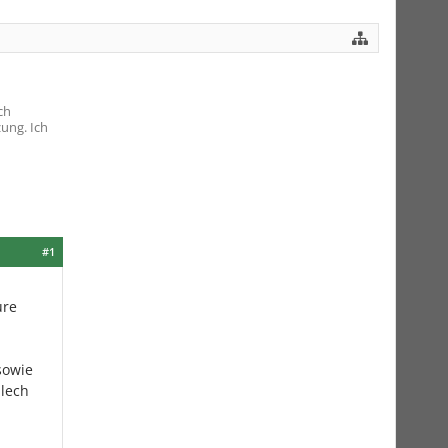
ch
ung. Ich
#1
ure
sowie
blech