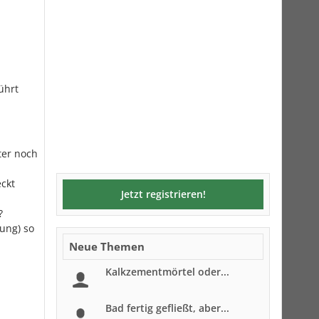
ührt
ter noch
eckt
Jetzt registrieren!
?
ung) so
Neue Themen
Kalkzementmörtel oder...
Bad fertig gefließt, aber...