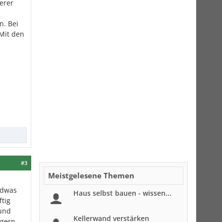
erer
n. Bei
Mit den
n
#3
Meistgelesene Themen
ndwas
Haus selbst bauen - wissen...
ftig
 und
Kellerwand verstärken
gern.