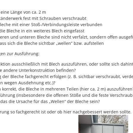
 eine Länge von ca. 2 m
ständerwerk fest mit Schrauben verschraubt
leche mit einer Stoß-/Verbindungsleiste verbunden
ie Bleche in ein weiteres Blech eingefasst
ren und unteren Bleche sind nicht verfalzt, sondern offen ausgef
ss sich die Bleche sichtbar „wellen“ bzw. aufstellen
agen zur Ausführung:
ruktion ausschließlich mit Blech auszuführen, oder sollte sich dahin
ne andere Unterkonstruktion befinden?
g der Bleche fachgerecht erfolgen (z. B. sichtbar verschraubt, verd
ten wegen Ausdehnung etc.)?
ch korrekt, die Bleche in mehreren Teilen (hier ca. 2 m) auszuführen
führung (insbesondere die offenen Stöße und die feste Verschraub
das die Ursache für das „Wellen“ der Bleche sein?
rung so fachgerecht ist oder ob hier nachgebessert werden sollte.