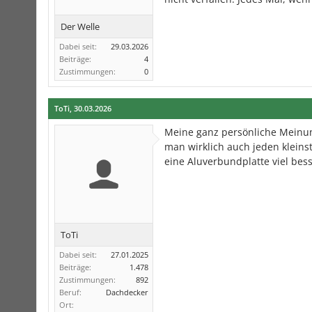
Der Welle
Dabei seit:
29.03.2026
Beiträge:
4
Zustimmungen:
0
ToTi
,
30.03.2026
Meine ganz persönliche Meinun
man wirklich auch jeden kleins
eine Aluverbundplatte viel bess
ToTi
Dabei seit:
27.01.2025
Beiträge:
1.478
Zustimmungen:
892
Beruf:
Dachdecker
Ort: