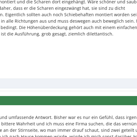
montiert und die Scharen dort eingehängt. Wäre schöner und saub
er, dass er die Scharen eingezwängt hat, sie sind zu dicht
 Eigentlich sollten auch noch Schiebehaften montiert worden sei
h in alle Richtungen aus und muss deswegen auch beweglich sein. 
ur bedingt. Die Höhenüberdeckung gehört auch mit einem einfache
 ist die Ausführung, grob gesagt, ziemlich dilettantisch.
 und umfassende Antwort. Bisher war es nur ein Gefühl, dass irge
 es bittere Wahrheit und ich muss eine Firma suchen, die das vernün
 an der Stirnseite, wo man immer drauf schaut, sind zwei geteilt
enn ich nach Hause kommen würde, würde ich mich sonst darüber är