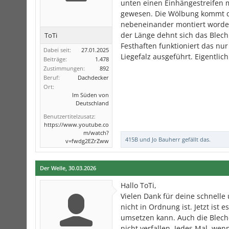
unten einen Einhängestreifen 
gewesen. Die Wölbung kommt dah
nebeneinander montiert worden.
der Länge dehnt sich das Blec
ToTi
Festhaften funktioniert das n
Dabei seit:
27.01.2025
Liegefalz ausgeführt. Eigentlich
Beiträge:
1.478
Zustimmungen:
892
Beruf:
Dachdecker
Ort:
Im Süden von
Deutschland
Benutzertitelzusatz:
https://www.youtube.co
m/watch?
415B
und
Jo Bauherr
gefällt das.
v=fwdg2EZrZww
Der Welle
,
30.03.2026
Hallo ToTi,
Vielen Dank für deine schnelle
nicht in Ordnung ist. Jetzt ist
umsetzen kann. Auch die Bleche
nicht verfallen. Jedes Mal, w