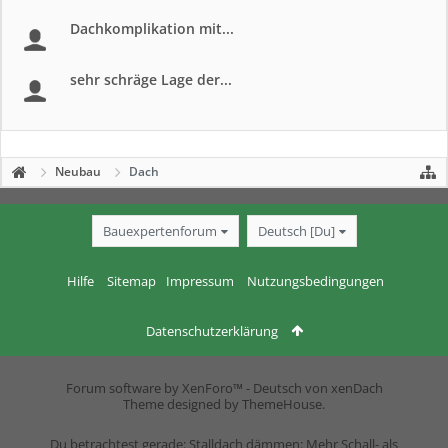
Dachkomplikation mit...
sehr schräge Lage der...
Neubau
Dach
Bauexpertenforum
Deutsch [Du]
Hilfe
Sitemap
Impressum
Nutzungsbedingungen
Datenschutzerklärung
Forum software by XenForo™
-
Deutsch von xenDach
Theme designed by
ThemeHouse
.
Du betrachtest gerade: Stalldach dämmen: Mehr Schall- als