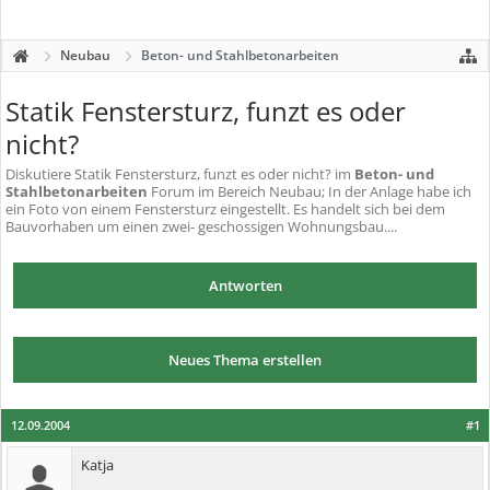
Neubau
Beton- und Stahlbetonarbeiten
Statik Fenstersturz, funzt es oder
nicht?
Diskutiere
Statik Fenstersturz, funzt es oder nicht?
im
Beton- und
Stahlbetonarbeiten
Forum im Bereich Neubau; In der Anlage habe ich
ein Foto von einem Fenstersturz eingestellt. Es handelt sich bei dem
Bauvorhaben um einen zwei- geschossigen Wohnungsbau....
Antworten
Neues Thema erstellen
12.09.2004
#1
Katja