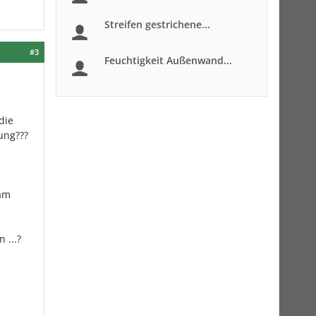
Streifen gestrichene...
#3
Feuchtigkeit Außenwand...
die
ung???
kam
 ...?