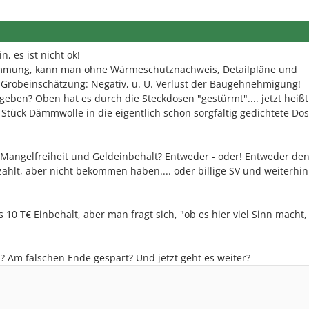
, es ist nicht ok!
mmung, kann man ohne Wärmeschutznachweis, Detailpläne und
. Grobeinschätzung: Negativ, u. U. Verlust der Baugehnehmigung!
eben? Oben hat es durch die Steckdosen "gestürmt".... jetzt heißt
 Stück Dämmwolle in die eigentlich schon sorgfältig gedichtete Dos
Mangelfreiheit und Geldeinbehalt? Entweder - oder! Entweder de
zahlt, aber nicht bekommen haben.... oder billige SV und weiterhin
s 10 T€ Einbehalt, aber man fragt sich, "ob es hier viel Sinn macht,
an? Am falschen Ende gespart? Und jetzt geht es weiter?