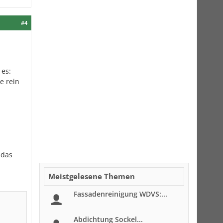
#4
 es:
e rein
n
 das
Meistgelesene Themen
Fassadenreinigung WDVS:...
Abdichtung Sockel...