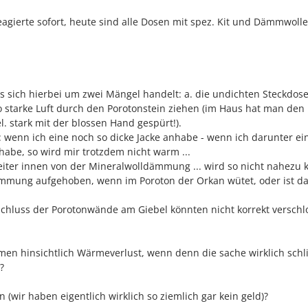
eagierte sofort, heute sind alle Dosen mit spez. Kit und Dämmwolle
es sich hierbei um zwei Mängel handelt: a. die undichten Steckdos
so starke Luft durch den Porotonstein ziehen (im Haus hat man den
. stark mit der blossen Hand gespürt!).
n: wenn ich eine noch so dicke Jacke anhabe - wenn ich darunter ei
habe, so wird mir trotzdem nicht warm ...
weiter innen von der Mineralwolldämmung ... wird so nicht nahezu 
mmung aufgehoben, wenn im Poroton der Orkan wütet, oder ist d
schluss der Porotonwände am Giebel könnten nicht korrekt verschl
hmen hinsichtlich Wärmeverlust, wenn denn die sache wirklich sch
?
 (wir haben eigentlich wirklich so ziemlich gar kein geld)?