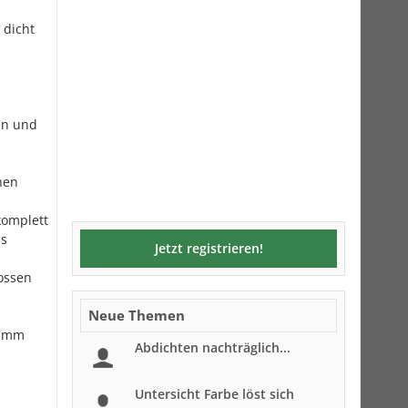
 dicht
en und
nen
komplett
as
Jetzt registrieren!
ossen
Neue Themen
limm
Abdichten nachträglich...
Untersicht Farbe löst sich