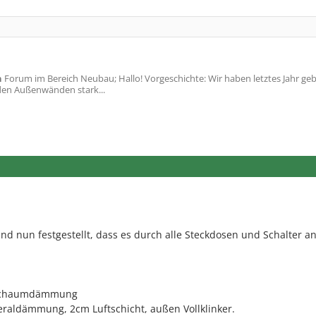
n
Forum im Bereich Neubau; Hallo! Vorgeschichte: Wir haben letztes Jahr ge
 den Außenwänden stark...
und nun festgestellt, dass es durch alle Steckdosen und Schalter a
.
rtschaumdämmung
raldämmung, 2cm Luftschicht, außen Vollklinker.