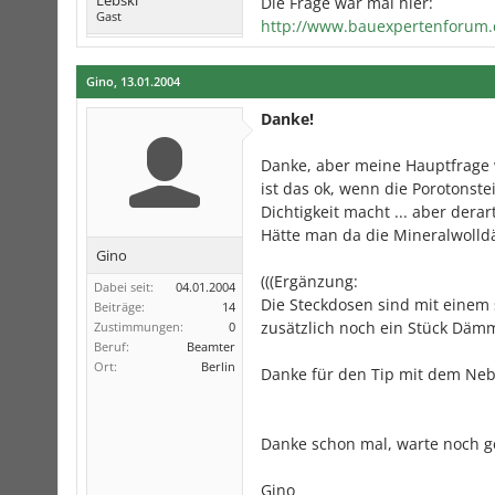
Lebski
Die Frage war mal hier:
Gast
http://www.bauexpertenforum
Gino
,
13.01.2004
Danke!
Danke, aber meine Hauptfrage w
ist das ok, wenn die Porotonst
Dichtigkeit macht ... aber de
Hätte man da die Mineralwoll
Gino
(((Ergänzung:
Dabei seit:
04.01.2004
Die Steckdosen sind mit einem
Beiträge:
14
zusätzlich noch ein Stück Dämmwo
Zustimmungen:
0
Beruf:
Beamter
Ort:
Berlin
Danke für den Tip mit dem Nebel
Danke schon mal, warte noch ge
Gino