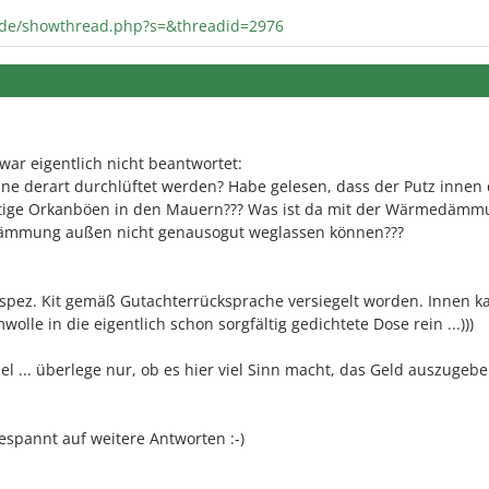
.de/showthread.php?s=&threadid=2976
ar eigentlich nicht beantwortet:
eine derart durchlüftet werden? Habe gelesen, dass der Putz innen 
rartige Orkanböen in den Mauern??? Was ist da mit der Wärmedämm
dämmung außen nicht genausogut weglassen können???
 spez. Kit gemäß Gutachterrücksprache versiegelt worden. Innen 
lle in die eigentlich schon sorgfältig gedichtete Dose rein ...)))
 ... überlege nur, ob es hier viel Sinn macht, das Geld auszugeben
spannt auf weitere Antworten :-)