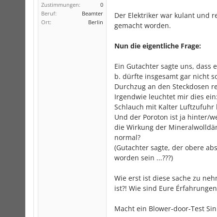
Zustimmungen:
0
Beruf:
Beamter
Der Elektriker war kulant und r
Ort:
Berlin
gemacht worden.
Nun die eigentliche Frage:
Ein Gutachter sagte uns, dass 
b. dürfte insgesamt gar nicht 
Durchzug an den Steckdosen rel
Irgendwie leuchtet mir dies ei
Schlauch mit Kalter Luftzufuhr 
Und der Poroton ist ja hinter/
die Wirkung der Mineralwolldä
normal?
(Gutachter sagte, der obere ab
worden sein ...???)
Wie erst ist diese sache zu ne
ist?! Wie sind Eure Érfahrungen
Macht ein Blower-door-Test Sinn