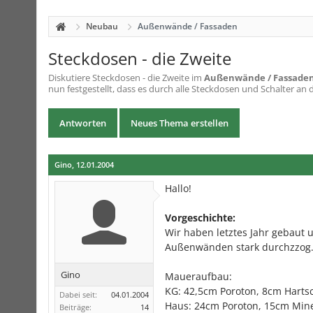
Neubau
Außenwände / Fassaden
Steckdosen - die Zweite
Diskutiere
Steckdosen - die Zweite
im
Außenwände / Fassade
nun festgestellt, dass es durch alle Steckdosen und Schalter an
Antworten
Neues Thema erstellen
Gino
,
12.01.2004
Hallo!
Vorgeschichte:
Wir haben letztes Jahr gebaut 
Außenwänden stark durchzzog
Gino
Maueraufbau:
KG: 42,5cm Poroton, 8cm Ha
Dabei seit:
04.01.2004
Haus: 24cm Poroton, 15cm Mine
Beiträge:
14