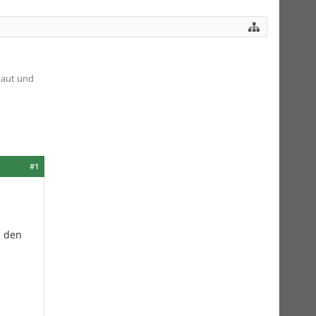
baut und
#1
n den