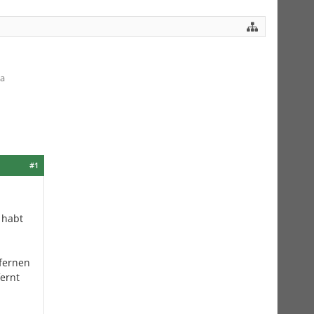
ma
#1
 habt
tfernen
fernt