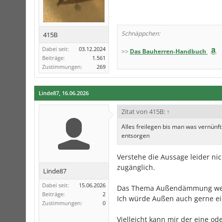
Schnäppchen:
415B
Dabei seit:
03.12.2024
>>
Das Bauherren-Handbuch
Beiträge:
1.561
Zustimmungen:
269
Linde87
,
16.06.2026
Zitat von 415B:
↑
Alles freilegen bis man was vernün
entsorgen
Verstehe die Aussage leider nic
zugänglich.
Linde87
Dabei seit:
15.06.2026
Das Thema Außendämmung werde 
Beiträge:
2
Ich würde Außen auch gerne ei
Zustimmungen:
0
Vielleicht kann mir der eine od