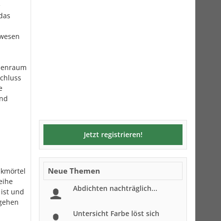
e
das
ewesen
chenraum
schluss
e
und
Jetzt registrieren!
Neue Themen
lkmörtel
eihe
Abdichten nachträglich...
 ist und
 gehen
Untersicht Farbe löst sich