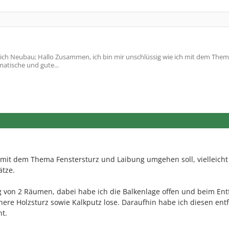
ch Neubau; Hallo Zusammen, ich bin mir unschlüssig wie ich mit dem The
matische und gute...
h mit dem Thema Fenstersturz und Laibung umgehen soll, vielleicht
ätze.
ng von 2 Räumen, dabei habe ich die Balkenlage offen und beim En
nere Holzsturz sowie Kalkputz lose. Daraufhin habe ich diesen ent
t.