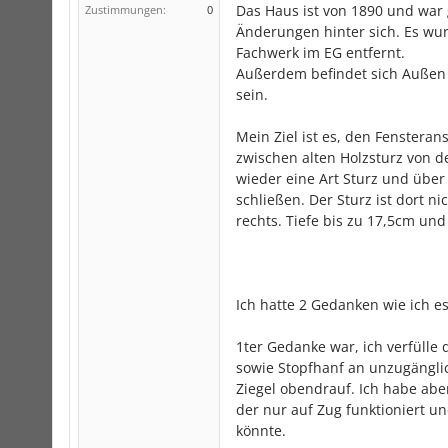
Das Haus ist von 1890 und war 
Zustimmungen:
0
Änderungen hinter sich. Es wu
Fachwerk im EG entfernt.
Außerdem befindet sich Außen
sein.
Mein Ziel ist es, den Fenstera
zwischen alten Holzsturz von d
wieder eine Art Sturz und übe
schließen. Der Sturz ist dort n
rechts. Tiefe bis zu 17,5cm u
Ich hatte 2 Gedanken wie ich es
1ter Gedanke war, ich verfülle
sowie Stopfhanf an unzugänglic
Ziegel obendrauf. Ich habe aber
der nur auf Zug funktioniert u
könnte.