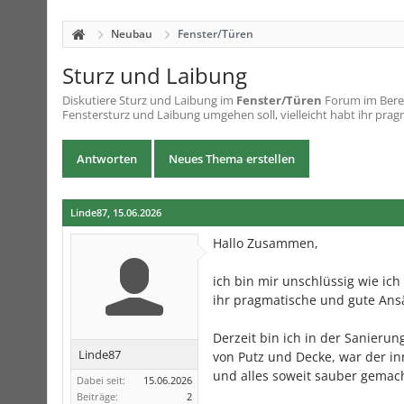
Neubau
Fenster/Türen
Sturz und Laibung
Diskutiere
Sturz und Laibung
im
Fenster/Türen
Forum im Berei
Fenstersturz und Laibung umgehen soll, vielleicht habt ihr prag
Antworten
Neues Thema erstellen
Linde87
,
15.06.2026
Hallo Zusammen,
ich bin mir unschlüssig wie ic
ihr pragmatische und gute Ans
Derzeit bin ich in der Sanieru
Linde87
von Putz und Decke, war der in
und alles soweit sauber gemach
Dabei seit:
15.06.2026
Beiträge:
2