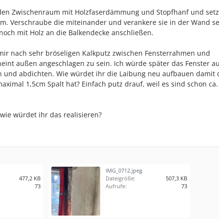
e den Zwischenraum mit Holzfaserdämmung und Stopfhanf und setz
cm. Verschraube die miteinander und verankere sie in der Wand sei
noch mit Holz an die Balkendecke anschließen.
mir nach sehr bröseligen Kalkputz zwischen Fensterrahmen und
cheint außen angeschlagen zu sein. Ich würde später das Fenster a
und abdichten. Wie würdet ihr die Laibung neu aufbauen damit 
imal 1,5cm Spalt hat? Einfach putz drauf, weil es sind schon ca.
wie würdet ihr das realisieren?
IMG_0712.jpeg
477,2 KB
Dateigröße:
507,3 KB
73
Aufrufe:
73