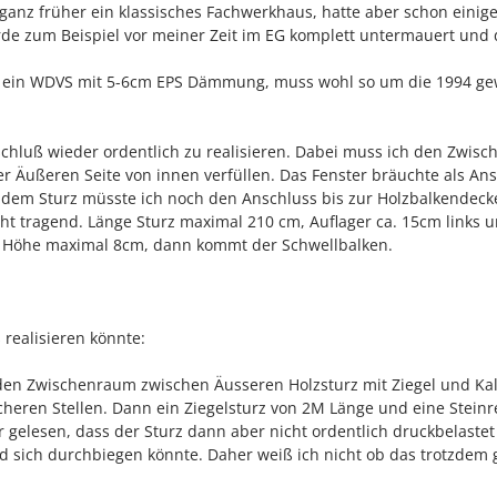
ganz früher ein klassisches Fachwerkhaus, hatte aber schon einig
rde zum Beispiel vor meiner Zeit im EG komplett untermauert und 
 ein WDVS mit 5-6cm EPS Dämmung, muss wohl so um die 1994 g
nschluß wieder ordentlich zu realisieren. Dabei muss ich den Zwis
er Äußeren Seite von innen verfüllen. Das Fenster bräuchte als An
r dem Sturz müsste ich noch den Anschluss bis zur Holzbalkendeck
icht tragend. Länge Sturz maximal 210 cm, Auflager ca. 15cm links 
nd Höhe maximal 8cm, dann kommt der Schwellbalken.
 realisieren könnte:
 den Zwischenraum zwischen Äusseren Holzsturz mit Ziegel und Ka
heren Stellen. Dann ein Ziegelsturz von 2M Länge und eine Steinr
 gelesen, dass der Sturz dann aber nicht ordentlich druckbelastet
nd sich durchbiegen könnte. Daher weiß ich nicht ob das trotzdem