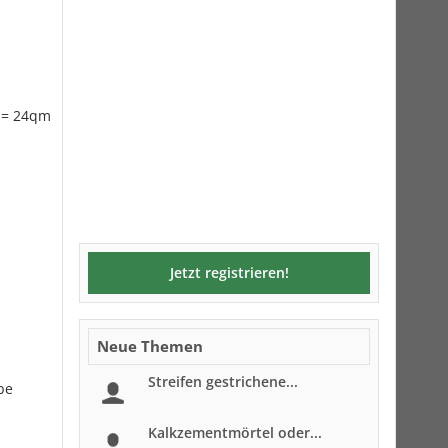
m = 24qm
Jetzt registrieren!
Neue Themen
Streifen gestrichene...
be
Kalkzementmörtel oder...