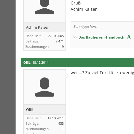
Gruß
Achim Kaiser
Schnäppchen:
Achim Kaiser
Dabei seit:
29.10.2005
>>
Das Bauherren-Handbuch
Beiträge:
7.471
Zustimmungen:
9
OlliL
,
18.12.2014
weil...? Zu viel Text für zu wen
OlliL
Dabei seit:
12.10.2011
Beiträge:
933
Zustimmungen:
1