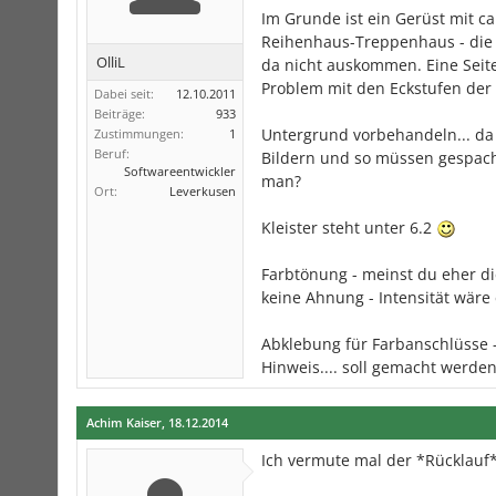
Im Grunde ist ein Gerüst mit c
Reihenhaus-Treppenhaus - die 
OlliL
da nicht auskommen. Eine Seite
Problem mit den Eckstufen der 
Dabei seit:
12.10.2011
Beiträge:
933
Untergrund vorbehandeln... da 
Zustimmungen:
1
Beruf:
Bildern und so müssen gespach
Softwareentwickler
man?
Ort:
Leverkusen
Kleister steht unter 6.2
Farbtönung - meinst du eher di
keine Ahnung - Intensität wäre 
Abklebung für Farbanschlüsse 
Hinweis.... soll gemacht werde
Achim Kaiser
,
18.12.2014
Ich vermute mal der *Rücklauf*