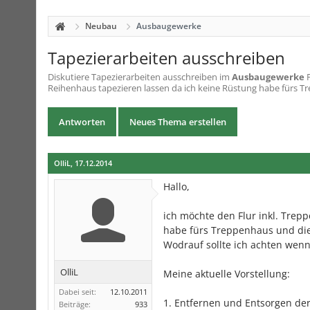
Neubau
Ausbaugewerke
Tapezierarbeiten ausschreiben
Diskutiere
Tapezierarbeiten ausschreiben
im
Ausbaugewerke
F
Reihenhaus tapezieren lassen da ich keine Rüstung habe fürs Tr
Antworten
Neues Thema erstellen
OlliL
,
17.12.2014
Hallo,
ich möchte den Flur inkl. Tre
habe fürs Treppenhaus und die a
Wodrauf sollte ich achten wenn
OlliL
Meine aktuelle Vorstellung:
Dabei seit:
12.10.2011
1. Entfernen und Entsorgen der
Beiträge:
933