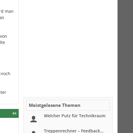
ird man
as
 von
lte
r noch
ter
Meistgelesene Themen
#4
Welcher Putz für Technikraum
Treppenrechner – Feedback...