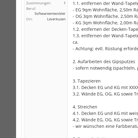
1.1. entfernen der Wand-Tapete
Zustimmungen:
1
Beruf:
- EG 9qm Wohnfläche, 2,50m 
Softwareentwickler
- OG 3qm Wohnfläche, 2,50m Ra
Ort:
Leverkusen
- KG 3qm Wohnfläche, 2,00m Ra
1.2. entfernen der Decken-Tape
1.3. entfernen der Wand-Tapet
ca.
- Achtung: evtl. Rüstung erforde
2. Aufarbeiten des Gipsputzes
- sofern notwendig (spachteln, 
3. Tapezieren
3.1. Decken EG und KG mit XXXX
3.2. Wände EG, OG, KG sowie 
4. Streichen
4.1. Decken EG und KG mit wei
4.2. Wände EG, OG, KG sowie T
- wir wünschen eine Farbberat