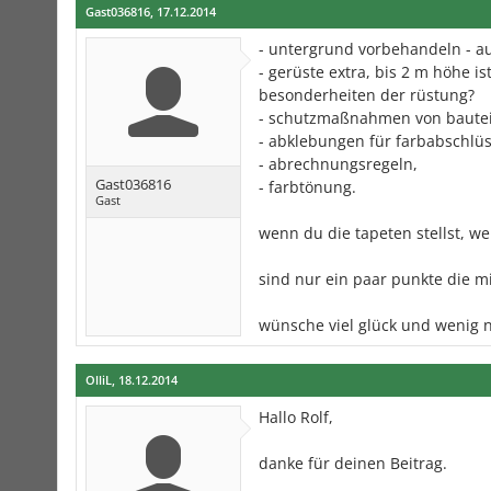
Gast036816
,
17.12.2014
- untergrund vorbehandeln - au
- gerüste extra, bis 2 m höhe i
besonderheiten der rüstung?
- schutzmaßnahmen von bautei
- abklebungen für farbabschlü
- abrechnungsregeln,
Gast036816
- farbtönung.
Gast
wenn du die tapeten stellst, wer
sind nur ein paar punkte die mi
wünsche viel glück und wenig 
OlliL
,
18.12.2014
Hallo Rolf,
danke für deinen Beitrag.