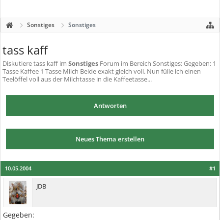
Sonstiges
Sonstiges
tass kaff
Diskutiere
tass kaff
im
Sonstiges
Forum im Bereich Sonstiges; Gegeben: 1
Tasse Kaffee 1 Tasse Milch Beide exakt gleich voll. Nun fülle ich einen
Teelöffel voll aus der Milchtasse in die Kaffeetasse...
Antworten
Neues Thema erstellen
10.05.2004
#1
JDB
Gegeben: